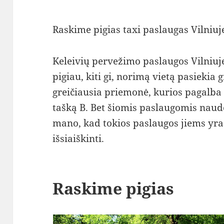
Raskime pigias taxi paslaugas Vilniuj
Keleivių pervežimo paslaugos Vilniuje
pigiau, kiti gi, norimą vietą pasiekia 
greičiausia priemonė, kurios pagalba 
tašką B. Bet šiomis paslaugomis naudoj
mano, kad tokios paslaugos jiems yra
išsiaiškinti.
Raskime pigias