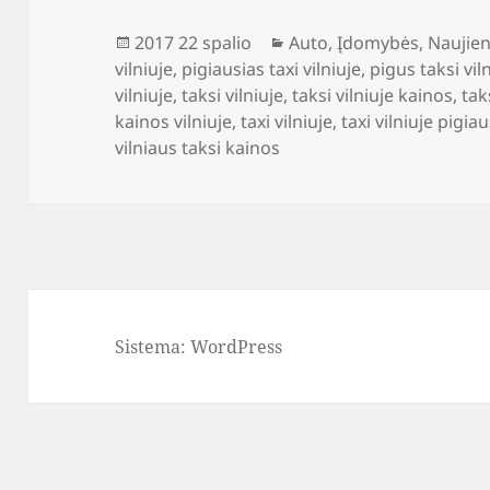
Paskelbta
Kategorijos
2017 22 spalio
Auto
,
Įdomybės
,
Naujie
vilniuje
,
pigiausias taxi vilniuje
,
pigus taksi vil
vilniuje
,
taksi vilniuje
,
taksi vilniuje kainos
,
tak
kainos vilniuje
,
taxi vilniuje
,
taxi vilniuje pigia
vilniaus taksi kainos
Sistema: WordPress