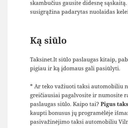
skambučius gausite didesnę sąskaitą.
susigrąžina padarytas nuolaidas kele
Ką siūlo
Taksinet.lt siūlo paslaugas kitaip, pa
pigiau ir ką įdomaus gali pasiūlyti.
* Ar teko važiuoti taksi automobiliu
greičiausiai pagalvosite ir numosite r
paslaugas siūlo. Kaipo tai?
Pigus taks
kaupti bonusus jų programėlėje išma
pasivažinėjimo taksi automobiliu Viln