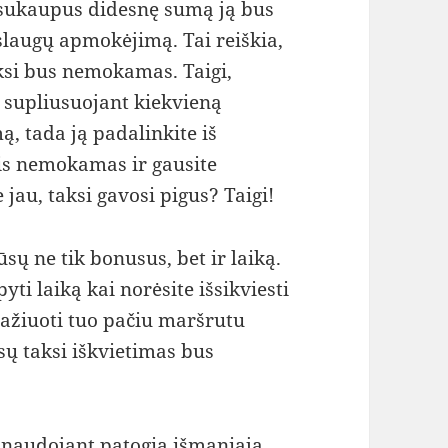
 sukaupus didesnę sumą ją bus
laugų apmokėjimą. Tai reiškia,
aksi bus nemokamas. Taigi,
, supliusuojant kiekvieną
 tada ją padalinkite iš
uris nemokamas ir gausite
e jau, taksi gavosi pigus? Taigi!
sų ne tik bonusus, bet ir laiką.
ti laiką kai norėsite išsikviesti
važiuoti tuo pačiu maršrutu
sų taksi iškvietimas bus
inaudojant patogia išmaniąja