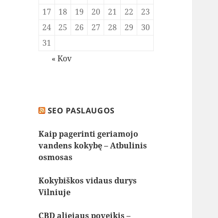
17
18
19
20
21
22
23
24
25
26
27
28
29
30
31
« Kov
SEO PASLAUGOS
Kaip pagerinti geriamojo
vandens kokybę – Atbulinis
osmosas
Kokybiškos vidaus durys
Vilniuje
CBD aliejaus poveikis –