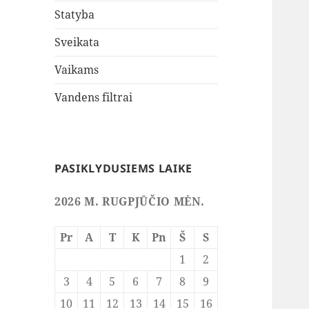
Statyba
Sveikata
Vaikams
Vandens filtrai
PASIKLYDUSIEMS LAIKE
2026 M. RUGPJŪČIO MĖN.
Pr
A
T
K
Pn
Š
S
1
2
3
4
5
6
7
8
9
10
11
12
13
14
15
16