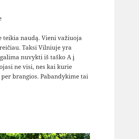
e
 teikia naudą. Vieni važiuoja
greičiau. Taksi Vilniuje yra
galima nuvykti iš taško A į
asi ne visi, nes kai kurie
 per brangios. Pabandykime tai