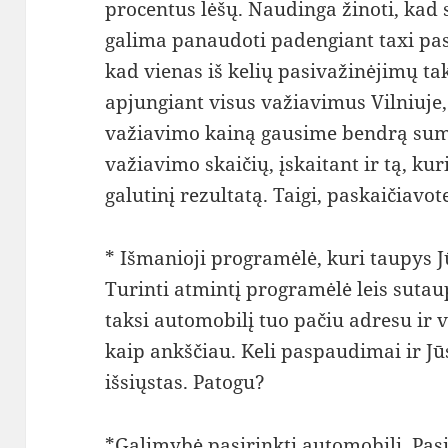
procentus lėšų. Naudinga žinoti, kad
galima panaudoti padengiant taxi pas
kad vienas iš kelių pasivažinėjimų t
apjungiant visus važiavimus Vilniuje
važiavimo kainą gausime bendrą sumą,
važiavimo skaičių, įskaitant ir tą, k
galutinį rezultatą. Taigi, paskaičiavot
* Išmanioji programėlė, kuri taupys Jū
Turinti atmintį programėlė leis sutaupy
taksi automobilį tuo pačiu adresu ir 
kaip ankščiau. Keli paspaudimai ir Jū
išsiųstas. Patogu?
*Galimybė pasirinkti automobilį. Pas