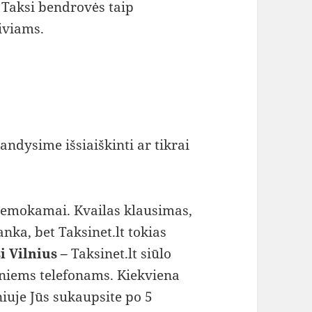
 Taksi bendrovės taip
iviams.
bandysime išsiaiškinti ar tikrai
 nemokamai. Kvailas klausimas,
anka, bet Taksinet.lt tokias
i Vilnius –
Taksinet.lt siūlo
niems telefonams. Kiekviena
iuje Jūs sukaupsite po 5