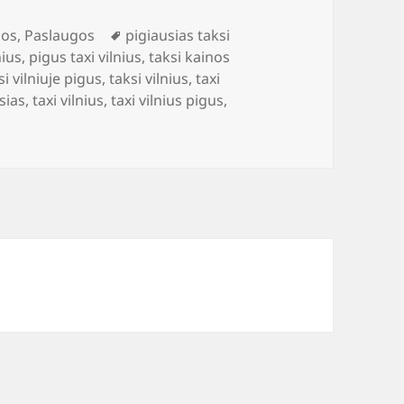
Žymos
nos
,
Paslaugos
pigiausias taksi
nius
,
pigus taxi vilnius
,
taksi kainos
si vilniuje pigus
,
taksi vilnius
,
taxi
usias
,
taxi vilnius
,
taxi vilnius pigus
,