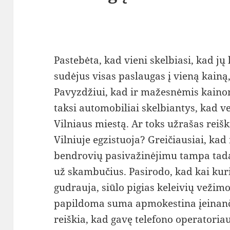
Pastebėta, kad vieni skelbiasi, kad jų
sudėjus visas paslaugas į vieną kainą,
Pavyzdžiui, kad ir mažesnėmis kainom
taksi automobiliai skelbiantys, kad v
Vilniaus miestą. Ar toks užrašas reiški
Vilniuje egzistuoja? Greičiausiai, kad 
bendrovių pasivažinėjimu tampa tada,
už skambučius. Pasirodo, kad kai kur
gudrauja, siūlo pigias keleivių vežim
papildoma suma apmokestina įeinanč
reiškia, kad gavę telefono operatori