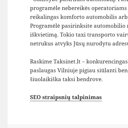
programėle nebereikės operatoriams p
reikalingas komforto automobilis arba
Programėlė pasirinksite automobilio rū
iškvietimą. Tokio taxi transporto vair
netrukus atvyks Jūsų nurodytu adres
Raskime Taksinet.lt – konkurencingas 
paslaugas Vilniuje pigiau siūlanti be
šiuolaikiška taksi bendrove.
SEO straipsnių talpinimas