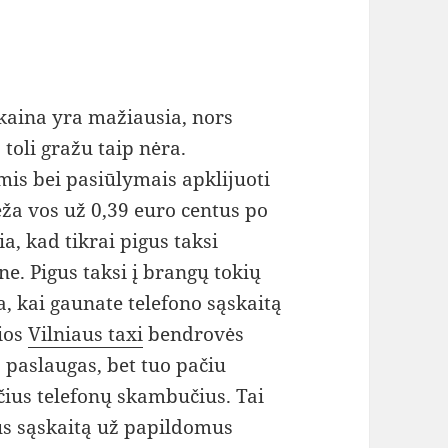
 kaina yra mažiausia, nors
 toli gražu taip nėra.
is bei pasiūlymais apklijuoti
eža vos už 0,39 euro centus po
a, kad tikrai pigus taksi
ne. Pigus taksi į brangų tokių
 kai gaunate telefono sąskaitą
ios
Vilniaus taxi
bendrovės
o paslaugas, bet tuo pačiu
ius telefonų skambučius. Tai
aus sąskaitą už papildomus