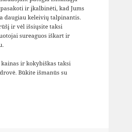
asakoti ir įkalbinėti, kad Jums
 daugiau keleivių talpinantis.
šį ir vėl išsiųsite taksi
uotojai sureaguos iškart ir
u.
kainas ir kokybiškas taksi
ndrovė. Būkite išmanūs su