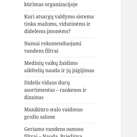
kūrimas organizacijoje
Kuri atsargų valdymo sistema
tinka mažoms, vidutinėms ir
didelėms įmonėms?
Namui rekomenduojami
vandens filtrai
Medinių vaikų žaidimo
aikštelių nauda ir jų įsigijimas
Didelis vidaus durų
asortimentas – rankenos ir
dizainas
Manikiūro stalo vaidmuo
grožio salone
Geriamo vandens osmoso
filtrai – Nauda, Priežiūra,