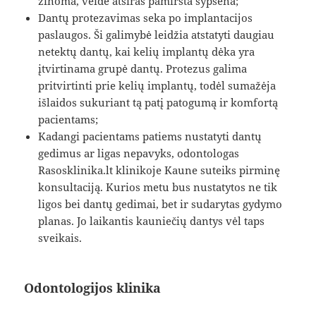
žinoma, veide atsiras pamiršta šypsena;
Dantų protezavimas seka po implantacijos
paslaugos. Ši galimybė leidžia atstatyti daugiau
netektų dantų, kai kelių implantų dėka yra
įtvirtinama grupė dantų. Protezus galima
pritvirtinti prie kelių implantų, todėl sumažėja
išlaidos sukuriant tą patį patogumą ir komfortą
pacientams;
Kadangi pacientams patiems nustatyti dantų
gedimus ar ligas nepavyks, odontologas
Rasosklinika.lt klinikoje Kaune suteiks pirminę
konsultaciją. Kurios metu bus nustatytos ne tik
ligos bei dantų gedimai, bet ir sudarytas gydymo
planas. Jo laikantis kauniečių dantys vėl taps
sveikais.
Odontologijos klinika