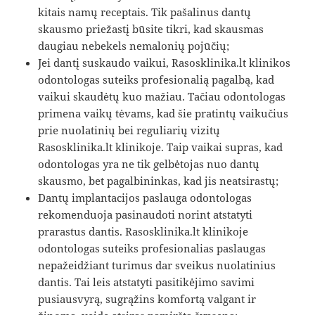
kitais namų receptais. Tik pašalinus dantų
skausmo priežastį būsite tikri, kad skausmas
daugiau nebekels nemalonių pojūčių;
Jei dantį suskaudo vaikui, Rasosklinika.lt klinikos
odontologas suteiks profesionalią pagalbą, kad
vaikui skaudėtų kuo mažiau. Tačiau odontologas
primena vaikų tėvams, kad šie pratintų vaikučius
prie nuolatinių bei reguliarių vizitų
Rasosklinika.lt klinikoje. Taip vaikai supras, kad
odontologas yra ne tik gelbėtojas nuo dantų
skausmo, bet pagalbininkas, kad jis neatsirastų;
Dantų implantacijos paslauga odontologas
rekomenduoja pasinaudoti norint atstatyti
prarastus dantis. Rasosklinika.lt klinikoje
odontologas suteiks profesionalias paslaugas
nepažeidžiant turimus dar sveikus nuolatinius
dantis. Tai leis atstatyti pasitikėjimo savimi
pusiausvyrą, sugrąžins komfortą valgant ir