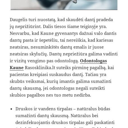
Daugelis turi nuostatą, kad skaudėti dantį pradeda
jų neprižiūrint. Dalis tiesos šiame teiginyje yra.
Nesvarbu, kad Kaune gyvenantys dažnai valo dantis
dantų pasta ir šepetėliu, tai nereiškia, kad kariesas
neatsiras, nesuminkštės dantų emalis ir juose
neatsiras skylučių. Dantų nepriežiūra galima vadinti
ir vizitų vengimo pas odontologą.
Odontologas
Kaune
Rasosklinika.lt suteiks pirminę pagalbą, kai
pacientas kreipiasi suskaudus dantį. Tačiau yra
skubūs veiksmai, kurių imantis galima sumažinti
dantų skausmą, jei odontologas negali suteikti
skubios pagalbos nes tuo metu nedirba.
Druskos ir vandens tirpalas – natūralus būdas
sumažinti dantų skausmą. Natūralus bei
dezinfekuojantis druskos tirpalas gali paskatinti