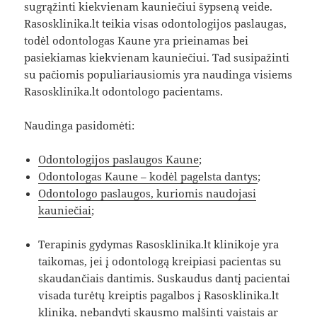
sugrąžinti kiekvienam kauniečiui šypseną veide.
Rasosklinika.lt teikia visas odontologijos paslaugas,
todėl odontologas Kaune yra prieinamas bei
pasiekiamas kiekvienam kauniečiui. Tad susipažinti
su pačiomis populiariausiomis yra naudinga visiems
Rasosklinika.lt odontologo pacientams.
Naudinga pasidomėti:
Odontologijos paslaugos Kaune
;
Odontologas Kaune – kodėl pagelsta dantys
;
Odontologo paslaugos, kuriomis naudojasi
kauniečiai
;
Terapinis gydymas Rasosklinika.lt klinikoje yra
taikomas, jei į odontologą kreipiasi pacientas su
skaudančiais dantimis. Suskaudus dantį pacientai
visada turėtų kreiptis pagalbos į Rasosklinika.lt
kliniką, nebandyti skausmo malšinti vaistais ar