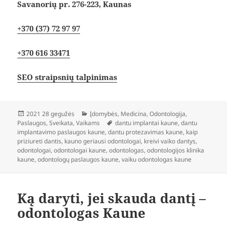
Savanorių pr. 276-223, Kaunas
+370 (37) 72 97 97
+370 616 33471
SEO straipsnių talpinimas
Paskelbta
Kategorijos
2021 28 gegužės
Įdomybės
,
Medicina
,
Odontologija
,
Žymos
Paslaugos
,
Sveikata
,
Vaikams
dantu implantai kaune
,
dantu
implantavimo paslaugos kaune
,
dantu protezavimas kaune
,
kaip
priziureti dantis
,
kauno geriausi odontologai
,
kreivi vaiko dantys
,
odontologai
,
odontologai kaune
,
odontologas
,
odontologijos klinika
kaune
,
odontologų paslaugos kaune
,
vaiku odontologas kaune
Ką daryti, jei skauda dantį –
odontologas Kaune