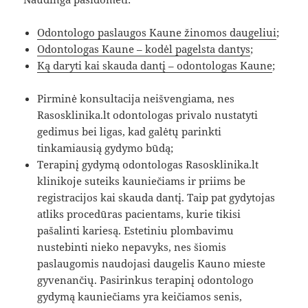
Odontologo paslaugos Kaune žinomos daugeliui
;
Odontologas Kaune – kodėl pagelsta dantys
;
Ką daryti kai skauda dantį – odontologas Kaune
;
Pirminė konsultacija neišvengiama, nes
Rasosklinika.lt odontologas privalo nustatyti
gedimus bei ligas, kad galėtų parinkti
tinkamiausią gydymo būdą;
Terapinį gydymą odontologas Rasosklinika.lt
klinikoje suteiks kauniečiams ir priims be
registracijos kai skauda dantį. Taip pat gydytojas
atliks procedūras pacientams, kurie tikisi
pašalinti kariesą. Estetiniu plombavimu
nustebinti nieko nepavyks, nes šiomis
paslaugomis naudojasi daugelis Kauno mieste
gyvenančių. Pasirinkus terapinį odontologo
gydymą kauniečiams yra keičiamos senis,