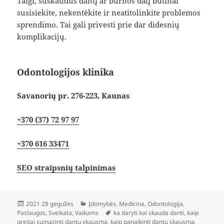
Taigi, suskaudus dantį ar burnos dalį būtinai
susisiekite, nekentėkite ir neatitolinkite problemos
sprendimo. Tai gali privesti prie dar didesnių
komplikacijų.
Odontologijos klinika
Savanorių pr. 276-223, Kaunas
+370 (37) 72 97 97
+370 616 33471
SEO straipsnių talpinimas
Paskelbta
Kategorijos
2021 28 gegužės
Įdomybės
,
Medicina
,
Odontologija
,
Žymos
Paslaugos
,
Sveikata
,
Vaikams
ka daryti kai skauda danti
,
kaip
greitai sumazinti dantu skausma
,
kaip panaikinti dantu skausma
,