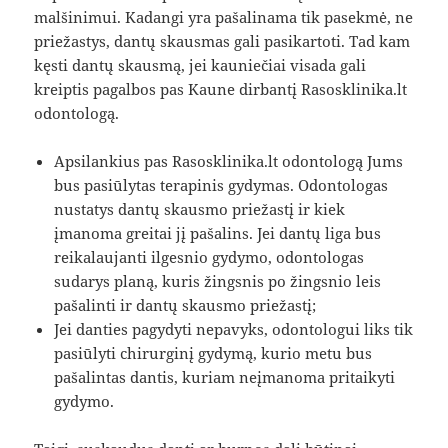
malšinimui. Kadangi yra pašalinama tik pasekmė, ne
priežastys, dantų skausmas gali pasikartoti. Tad kam
kęsti dantų skausmą, jei kauniečiai visada gali
kreiptis pagalbos pas Kaune dirbantį Rasosklinika.lt
odontologą.
Apsilankius pas Rasosklinika.lt odontologą Jums
bus pasiūlytas terapinis gydymas. Odontologas
nustatys dantų skausmo priežastį ir kiek
įmanoma greitai jį pašalins. Jei dantų liga bus
reikalaujanti ilgesnio gydymo, odontologas
sudarys planą, kuris žingsnis po žingsnio leis
pašalinti ir dantų skausmo priežastį;
Jei danties pagydyti nepavyks, odontologui liks tik
pasiūlyti chirurginį gydymą, kurio metu bus
pašalintas dantis, kuriam neįmanoma pritaikyti
gydymo.