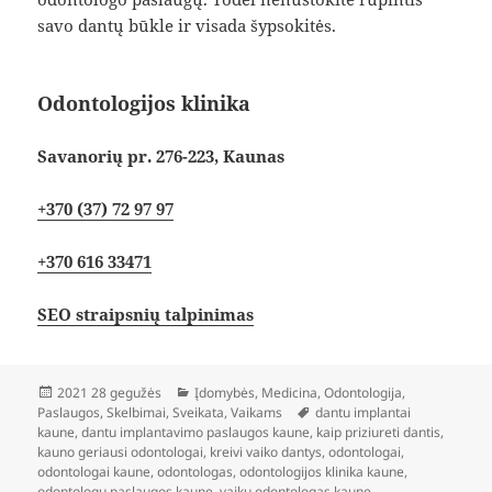
savo dantų būkle ir visada šypsokitės.
Odontologijos klinika
Savanorių pr. 276-223, Kaunas
+370 (37) 72 97 97
+370 616 33471
SEO straipsnių talpinimas
Paskelbta
Kategorijos
2021 28 gegužės
Įdomybės
,
Medicina
,
Odontologija
,
Žymos
Paslaugos
,
Skelbimai
,
Sveikata
,
Vaikams
dantu implantai
kaune
,
dantu implantavimo paslaugos kaune
,
kaip priziureti dantis
,
kauno geriausi odontologai
,
kreivi vaiko dantys
,
odontologai
,
odontologai kaune
,
odontologas
,
odontologijos klinika kaune
,
odontologų paslaugos kaune
,
vaiku odontologas kaune