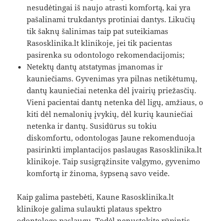
nesudėtingai iš naujo atrasti komfortą, kai yra
pašalinami trukdantys protiniai dantys. Likučių
tik šaknų šalinimas taip pat suteikiamas
Rasosklinika.lt klinikoje, jei tik pacientas
pasirenka su odontologo rekomendacijomis;
Netektų dantų atstatymas įmanomas ir
kauniečiams. Gyvenimas yra pilnas netikėtumų,
dantų kauniečiai netenka dėl įvairių priežasčių.
Vieni pacientai dantų netenka dėl ligų, amžiaus, o
kiti dėl nemalonių įvykių, dėl kurių kauniečiai
netenka ir dantų. Susidūrus su tokiu
diskomfortu, odontologas Jaune rekomenduoja
pasirinkti implantacijos paslaugas Rasosklinika.lt
klinikoje. Taip susigrąžinsite valgymo, gyvenimo
komfortą ir žinoma, šypseną savo veide.
Kaip galima pastebėti, Kaune Rasosklinika.lt
klinikoje galima sulaukti plataus spektro
odontologo paslaugų. Todėl nenustokite rūpintis