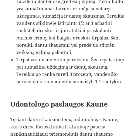
žaizdelių dantenose greitesnį gijimą. Tokiu būdu
yra sumažinamas burnos ertmėje susidaręs
uždegimas, sumažėja ir dantų skausmas. Tereikia
vandens stiklinėje ištirpinti 1/2 ar 1 arbatinį
šaukštelį druskos ir juo atidžiai praskalauti
burnos ertmę, kol baigsis druskos tirpalas. Sant
poreikį, dantų skausmui vėl pradėjus stiprėti
veiksmą galima pakartoti;
Tirpalas su vandenilio peroksidu. Šis tirpalas taip
pat sumažina uždegimą ir dantų skausmą.
Tereikia po ranka turėti 3 procentų vandenilio
peroksido ir su vandeniu sumaišyti 1:1 santykiu.
Odontologo paslaugos Kaune
Tęsiant dantų skausmo temą, odontologas Kaune,
kuris dirba Rasosklinika.lt klinikoje pataria
nepiktnaudžiauti priemonėmis dantų skausmo