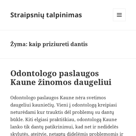
Straipsnių talpinimas
MENIU
IR
VALDIKLIAI
Žyma:
kaip priziureti dantis
Odontologo paslaugos
Kaune žinomos daugeliui
Odontologo paslaugos Kaune nėra svetimos
daugeliui kauniečių. Vieni į odontologą kreipiasi
neturėdami kur trauktis dėl problemų su dantų
būkle. Kiti elgiasi praktiškiau, odontologą Kaune
lanko tik dantų patikrinimui, kad net ir nedidelės
skylutės, ateityje, netaptų didelėmis problemomis ir