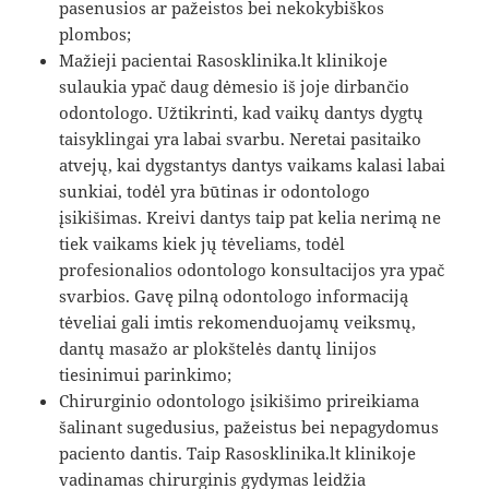
pasenusios ar pažeistos bei nekokybiškos
plombos;
Mažieji pacientai Rasosklinika.lt klinikoje
sulaukia ypač daug dėmesio iš joje dirbančio
odontologo. Užtikrinti, kad vaikų dantys dygtų
taisyklingai yra labai svarbu. Neretai pasitaiko
atvejų, kai dygstantys dantys vaikams kalasi labai
sunkiai, todėl yra būtinas ir odontologo
įsikišimas. Kreivi dantys taip pat kelia nerimą ne
tiek vaikams kiek jų tėveliams, todėl
profesionalios odontologo konsultacijos yra ypač
svarbios. Gavę pilną odontologo informaciją
tėveliai gali imtis rekomenduojamų veiksmų,
dantų masažo ar plokštelės dantų linijos
tiesinimui parinkimo;
Chirurginio odontologo įsikišimo prireikiama
šalinant sugedusius, pažeistus bei nepagydomus
paciento dantis. Taip Rasosklinika.lt klinikoje
vadinamas chirurginis gydymas leidžia