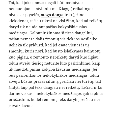
Tai, kad joks namas negali būti pastatytas
nenaudojant statybinių medžiagų ( reikalingos
plytos ar plytelės,
stogo danga
ir kt.), žino
kiekvienas, tačiau tikrai ne visi žino, kad tai reikėtų
daryti tik naudojant pačias kokybiškiausias
medžiagas. Galbūt ir žinoma ši tiesa daugeliui,
tačiau nemaža dalis žmonių vis tiek jos nesilaiko.
Belieka tik pridurti, kad jei esate vienas iš tų
žmonių, kuris nori, kad būsto išlaikymas kainuotų
kuo pigiau, o remonto nereikėtų daryti kuo ilgiau,
tokiu atveju tiesiog neturite kito pasirinkimo, kaip
tik naudoti pačias kokybiškiausias medžiagas. Jei
bus pasirenkamos nekokybiškos medžiagas, tokiu
atveju būstas praras šilumą greičiau nei turėtų, tad
šildyti taip pat teks daugiau nei reikėtų. Tačiau ir tai
dar ne viskas – nekokybiškos medžiagos gali tapti ta
priežastimi, kodėl remontą teks daryti greičiau nei
įsivaizdavote.