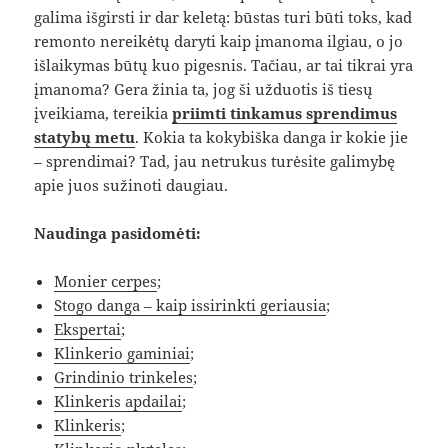
galima išgirsti ir dar keletą: būstas turi būti toks, kad
remonto nereikėtų daryti kaip įmanoma ilgiau, o jo
išlaikymas būtų kuo pigesnis. Tačiau, ar tai tikrai yra
įmanoma? Gera žinia ta, jog ši užduotis iš tiesų
įveikiama, tereikia
priimti tinkamus sprendimus
statybų metu
. Kokia ta kokybiška danga ir kokie jie
– sprendimai? Tad, jau netrukus turėsite galimybę
apie juos sužinoti daugiau.
Naudinga pasidomėti:
Monier cerpes
;
Stogo danga – kaip issirinkti geriausia
;
Ekspertai
;
Klinkerio gaminiai
;
Grindinio trinkeles
;
Klinkeris apdailai
;
Klinkeris
;