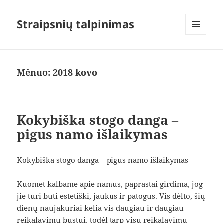
Straipsnių talpinimas
MENIU
IR
VALDIKLIAI
Mėnuo:
2018 kovo
Kokybiška stogo danga –
pigus namo išlaikymas
Kokybiška stogo danga – pigus namo išlaikymas
Kuomet kalbame apie namus, paprastai girdima, jog
jie turi būti estetiški, jaukūs ir patogūs. Vis dėlto, šių
dienų naujakuriai kelia vis daugiau ir daugiau
reikalavimų būstui, todėl tarp visų reikalavimų