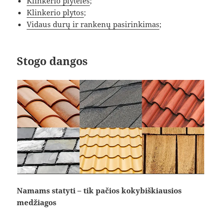
Klinkerio plyteles
;
Klinkerio plytos
;
Vidaus durų ir rankenų pasirinkimas
;
Stogo dangos
Namams statyti – tik pačios kokybiškiausios
medžiagos