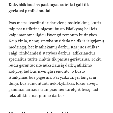
Kokybiškiausias paslaugas suteikti gali tik
geriausi profesionalai
Pats metas įvardinti ir dar vieną pasirinkimą, kuris
taip pat užtikrins pigesnį būsto išlaikymą bei leis
kaip įmanoma ilgiau išvengti remonto būtinybės.
Kaip žinia, namų statyba susideda ne tik iš įsigyjamų
medžiagų, bet ir atliekamų darbų. Kas juos atliks?
Taigi, rinkdamiesi statybos darbus atliksiančius
specialius turite rinktis tik pačius geriausius. Tokiu
būdu garantuosite aukščiausią darbų atlikimo
kokybę, tad bus išvengta remonto, o būsto
išlaikymas bus pigesnis. Pavyzdžiui, jei langai ar
durys bus sumontuoti nekokybiškai, tokiu atveju
gaminiai tarnaus trumpiau nei turėtų iš tiesų, tad
teks atlikti atnaujinimo darbus.