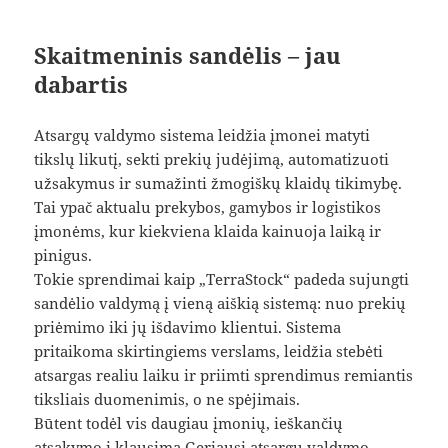
Skaitmeninis sandėlis – jau
dabartis
Atsargų valdymo sistema leidžia įmonei matyti
tikslų likutį, sekti prekių judėjimą, automatizuoti
užsakymus ir sumažinti žmogiškų klaidų tikimybę.
Tai ypač aktualu prekybos, gamybos ir logistikos
įmonėms, kur kiekviena klaida kainuoja laiką ir
pinigus.
Tokie sprendimai kaip „TerraStock“ padeda sujungti
sandėlio valdymą į vieną aiškią sistemą: nuo prekių
priėmimo iki jų išdavimo klientui. Sistema
pritaikoma skirtingiems verslams, leidžia stebėti
atsargas realiu laiku ir priimti sprendimus remiantis
tiksliais duomenimis, o ne spėjimais.
Būtent todėl vis daugiau įmonių, ieškančių
atsakymo į klausimą
Geriausi atsargų valdymo