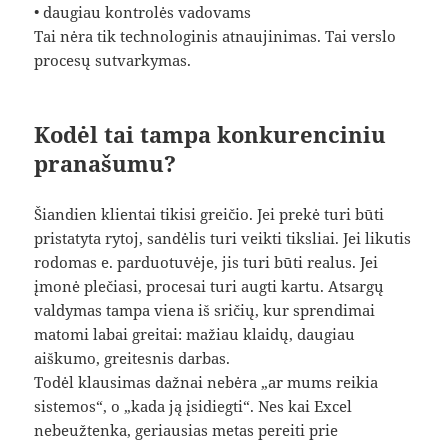
• daugiau kontrolės vadovams
Tai nėra tik technologinis atnaujinimas. Tai verslo
procesų sutvarkymas.
Kodėl tai tampa konkurenciniu
pranašumu?
Šiandien klientai tikisi greičio. Jei prekė turi būti
pristatyta rytoj, sandėlis turi veikti tiksliai. Jei likutis
rodomas e. parduotuvėje, jis turi būti realus. Jei
įmonė plečiasi, procesai turi augti kartu. Atsargų
valdymas tampa viena iš sričių, kur sprendimai
matomi labai greitai: mažiau klaidų, daugiau
aiškumo, greitesnis darbas.
Todėl klausimas dažnai nebėra „ar mums reikia
sistemos“, o „kada ją įsidiegti“. Nes kai Excel
nebeužtenka, geriausias metas pereiti prie