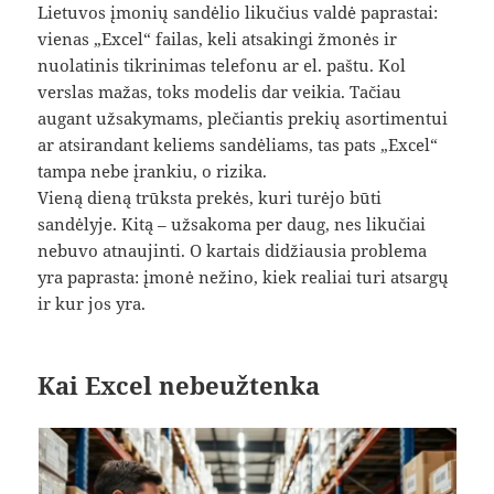
Lietuvos įmonių sandėlio likučius valdė paprastai:
vienas „Excel“ failas, keli atsakingi žmonės ir
nuolatinis tikrinimas telefonu ar el. paštu. Kol
verslas mažas, toks modelis dar veikia. Tačiau
augant užsakymams, plečiantis prekių asortimentui
ar atsirandant keliems sandėliams, tas pats „Excel“
tampa nebe įrankiu, o rizika.
Vieną dieną trūksta prekės, kuri turėjo būti
sandėlyje. Kitą – užsakoma per daug, nes likučiai
nebuvo atnaujinti. O kartais didžiausia problema
yra paprasta: įmonė nežino, kiek realiai turi atsargų
ir kur jos yra.
Kai Excel nebeužtenka