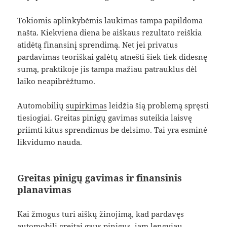
Tokiomis aplinkybėmis laukimas tampa papildoma
našta. Kiekviena diena be aiškaus rezultato reiškia
atidėtą finansinį sprendimą. Net jei privatus
pardavimas teoriškai galėtų atnešti šiek tiek didesnę
sumą, praktikoje jis tampa mažiau patrauklus dėl
laiko neapibrėžtumo.
Automobilių
supirkimas
leidžia šią problemą spręsti
tiesiogiai. Greitas pinigų gavimas suteikia laisvę
priimti kitus sprendimus be delsimo. Tai yra esminė
likvidumo nauda.
Greitas pinigų gavimas ir finansinis
planavimas
Kai žmogus turi aiškų žinojimą, kad pardavęs
automobilį greitai gaus pinigus, jam lengviau