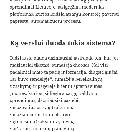
sprendimai Lietuvoje
, atsigręžia į modernias
platformas, kurios leidžia atsargų kontrolę paversti
paprastu, automatizuotu procesu.
Ką verslui duoda tokia sistema?
Didžiausia nauda dažniausiai atsiranda ten, kur jos
mažiausiai tikėtasi: sumažėja chaosas. Kai visi
padaliniai mato tą pačią informaciją, dingsta ginčai
„ar buvo sandėlyje“, sumažėja bereikalingų
užsakymų ir pagerėja klientų aptarnavimas.
Įmonės, kurios įsidiegia atsargų valdymo
sprendimus, dažniausiai pastebi:
• mažesnius prekių trūkumus
• mažiau perteklinių atsargų
• greitesnį užsakymų vykdymą
• aiškesnį finansinį planavimą