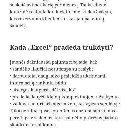
suskaičiavimas kartą per mėnesį. Tai kasdienė
kontrolė realiu laiku: kiek turime, kiek užsakyta,
kas rezervuota klientams ir kas jau pakeliui į
sandėlį.
Kada „Excel“ pradeda trukdyti?
Įmonės dažniausiai pajunta ribą tada, kai:
• sandėlio likučiai nesutampa su realybe
• darbuotojai daug laiko praleidžia tikrindami
informaciją rankiniu būdu
• atsargos kaupiasi „dėl visa ko“
• pradeda daugėti klaidų komplektuojant užsakymus
• vadovai neturi aiškaus vaizdo, kas vyksta sandėlyje
Tokiose situacijose sprendimas dažniausiai vienas –
pereiti prie sistemos, kuri sandėlio procesus padaro
skaidrius ir valdomus.