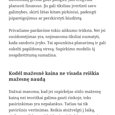
planuoti finansus. Jis gali tiksliau įvertinti savo
galimybes, skirti lėšas kitam pirkiniui, padengti
įsipareigojimus ar perskirstyti biudžetą.
Privačiame pardavime tokio aiškumo trūksta. Net jei
susidomėjimas yra, neįmanoma tiksliai numatyti,
kada sandoris įvyks. Tai apsunkina planavimą ir gali
sukelti papildomą stresą. Supirkimo modelis šį
neapibrėžtumą sumažina.
Kodėl mažesnė kaina ne visada reiškia
mažesnę naudą
Dažnai manoma, kad jei supirkėjas siūlo mažesnę
kainą nei teoriškai galima gauti rinkoje, toks
pasirinkimas yra nepalankus. Tačiau tai tik
paviršinis vertinimas. Reikia atsižvelgti į laiką,