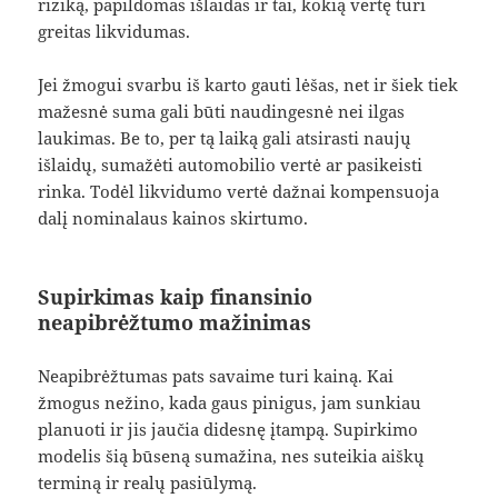
riziką, papildomas išlaidas ir tai, kokią vertę turi
greitas likvidumas.
Jei žmogui svarbu iš karto gauti lėšas, net ir šiek tiek
mažesnė suma gali būti naudingesnė nei ilgas
laukimas. Be to, per tą laiką gali atsirasti naujų
išlaidų, sumažėti automobilio vertė ar pasikeisti
rinka. Todėl likvidumo vertė dažnai kompensuoja
dalį nominalaus kainos skirtumo.
Supirkimas kaip finansinio
neapibrėžtumo mažinimas
Neapibrėžtumas pats savaime turi kainą. Kai
žmogus nežino, kada gaus pinigus, jam sunkiau
planuoti ir jis jaučia didesnę įtampą. Supirkimo
modelis šią būseną sumažina, nes suteikia aiškų
terminą ir realų pasiūlymą.