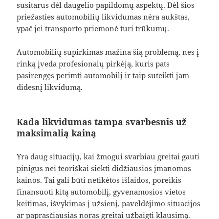
susitarus dėl daugelio papildomų aspektų. Dėl šios
priežasties automobilių likvidumas nėra aukštas,
ypač jei transporto priemonė turi trūkumų.
Automobilių supirkimas mažina šią problemą, nes į
rinką įveda profesionalų pirkėją, kuris pats
pasirengęs perimti automobilį ir taip suteikti jam
didesnį likvidumą.
Kada likvidumas tampa svarbesnis už
maksimalią kainą
Yra daug situacijų, kai žmogui svarbiau greitai gauti
pinigus nei teoriškai siekti didžiausios įmanomos
kainos. Tai gali būti netikėtos išlaidos, poreikis
finansuoti kitą automobilį, gyvenamosios vietos
keitimas, išvykimas į užsienį, paveldėjimo situacijos
ar paprasčiausias noras greitai užbaigti klausimą.