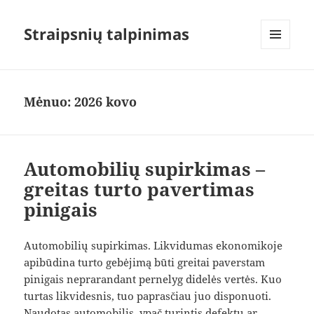
Straipsnių talpinimas
MENIU
IR
VALDIKLIAI
Mėnuo:
2026 kovo
Automobilių supirkimas –
greitas turto pavertimas
pinigais
Automobilių supirkimas. Likvidumas ekonomikoje
apibūdina turto gebėjimą būti greitai paverstam
pinigais neprarandant pernelyg didelės vertės. Kuo
turtas likvidesnis, tuo paprasčiau juo disponuoti.
Naudotas automobilis, ypač turintis defektų ar