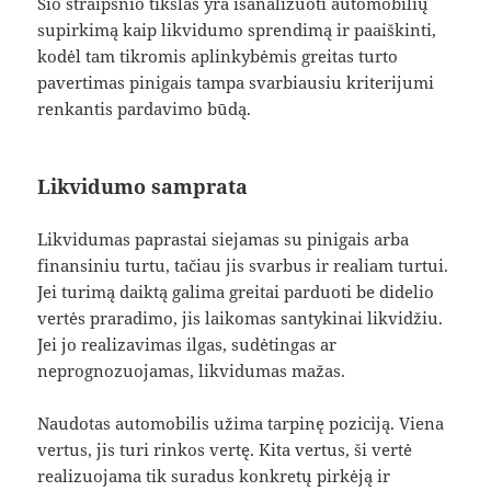
Šio straipsnio tikslas yra išanalizuoti automobilių
supirkimą kaip likvidumo sprendimą ir paaiškinti,
kodėl tam tikromis aplinkybėmis greitas turto
pavertimas pinigais tampa svarbiausiu kriterijumi
renkantis pardavimo būdą.
Likvidumo samprata
Likvidumas paprastai siejamas su pinigais arba
finansiniu turtu, tačiau jis svarbus ir realiam turtui.
Jei turimą daiktą galima greitai parduoti be didelio
vertės praradimo, jis laikomas santykinai likvidžiu.
Jei jo realizavimas ilgas, sudėtingas ar
neprognozuojamas, likvidumas mažas.
Naudotas automobilis užima tarpinę poziciją. Viena
vertus, jis turi rinkos vertę. Kita vertus, ši vertė
realizuojama tik suradus konkretų pirkėją ir