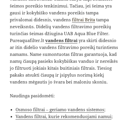
šeimos poreikio tenkinimui. Tačiau, jei šeima yra
gausi ir kokybiško vandens poreikis tampa
privalomai didesnis, vandens
filtrai Brita
tampa
neveiksnūs. Didelių vandens filtravimo poreikių
turinčias šeimas džiugina UAB Aqua Blue Filter.
Pureaquafilter.lt
vandens filtrai
yra skirti didesnio
ar itin didelio vandens filtravimo poreikį turintiems
namams. Name sumontuotas filtras garantuoja, kad
namų čiaupą pasieks kokybiškas vanduo ir nereikės
jo filtruoti jokiais kitais buitiniais filtrais. Tiesiog
pakaks atsukti čiaupą ir įsipylus norimą kiekį
vandens mėgautis jo švara bei maloniu skoniu.
Naudinga pasidomėti:
Osmoso filtrai – geriamo vandens sistemos
;
Vandens filtrai, kurie rekomenduojami namui
;