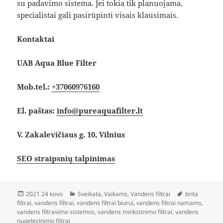
su padavimo sistema. Jei tokia tik planuojama,
specialistai gali pasirūpinti visais klausimais.
Kontaktai
UAB Aqua Blue Filter
Mob.tel.:
+37060976160
El. paštas:
info@pureaquafilter.lt
V. Zakalevičiaus g. 10, Vilnius
SEO straipsnių talpinimas
Paskelbta
Kategorijos
Žymos
2021 24 kovo
Sveikata
,
Vaikams
,
Vandens filtrai
brita
filtrai
,
vandens filtrai
,
vandens filtrai biurui
,
vandens filtrai namams
,
vandens filtravimo sistemos
,
vandens minkstinimo filtrai
,
vandens
nugelezinimo filtrai