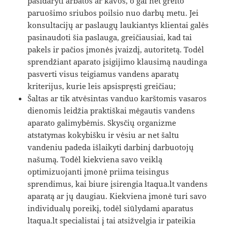
pasidaryti arbatos ar kavos, o gal net greito
paruošimo sriubos poilsio nuo darbų metu. Jei
konsultacijų ar paslaugų laukiantys klientai galės
pasinaudoti šia paslauga, greičiausiai, kad tai
pakels ir pačios įmonės įvaizdį, autoritetą. Todėl
sprendžiant aparato įsigijimo klausimą naudinga
pasverti visus teigiamus vandens aparatų
kriterijus, kurie leis apsispręsti greičiau;
Šaltas ar tik atvėsintas vanduo karštomis vasaros
dienomis leidžia praktiškai mėgautis vandens
aparato galimybėmis. Skysčių organizme
atstatymas kokybišku ir vėsiu ar net šaltu
vandeniu padeda išlaikyti darbinį darbuotojų
našumą. Todėl kiekviena savo veiklą
optimizuojanti įmonė priima teisingus
sprendimus, kai biure įsirengia ltaqua.lt vandens
aparatą ar jų daugiau. Kiekviena įmonė turi savo
individualų poreikį, todėl siūlydami aparatus
ltaqua.lt specialistai į tai atsižvelgia ir pateikia