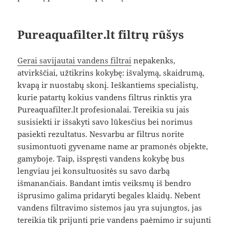
Pureaquafilter.lt filtrų rūšys
Gerai savijautai vandens filtrai
nepakenks,
atvirkščiai, užtikrins kokybę: išvalymą, skaidrumą,
kvapą ir nuostabų skonį. Ieškantiems specialistų,
kurie patartų kokius vandens filtrus rinktis yra
Pureaquafilter.lt profesionalai. Tereikia su jais
susisiekti ir išsakyti savo lūkesčius bei norimus
pasiekti rezultatus. Nesvarbu ar filtrus norite
susimontuoti gyvename name ar pramonės objekte,
gamyboje. Taip, išspręsti vandens kokybę bus
lengviau jei konsultuositės su savo darbą
išmanančiais. Bandant imtis veiksmų iš bendro
išprusimo galima pridaryti begales klaidų. Nebent
vandens filtravimo sistemos jau yra sujungtos, jas
tereikia tik prijunti prie vandens paėmimo ir sujunti