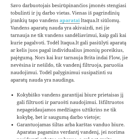
Savo darbuotojais besirūpinančios įmonės stengiasi
tobulinti ir jų darbo vietas. Vienas iš pagrindinių
įrankių tapo vandens
aparatai
ltaqua.lt siūlomų.
Vandens aparatų nauda yra akivaizdi, nei jie
tarnauja ne tik vandens sandėliavimui, kaip gali kai
kurie pagalvoti. Todėl ltaqua.lt gali pasiūlyti aparatą
ar kelis juos pagal individualius įmonių poreikius,
pajėgumą. Nors kai kur tarnauja Brita indai Flow, jie
nevėsina ir nešildo, tik vandenį filtruoja, paruošia
naudojimui. Todėl palyginimui susipažinti su
aparatų nauda yra naudinga.
Kokybiško vandens garantijai biure prietaisas jį
gali filtruoti ir paruošti naudojimui. Išfiltruotos
nepageidaujamos medžiagos užtikrins ne tik
kokybę, bet ir saugumą darbo vietoje;
Garantuojamas šiltas arba karštas vanduo biure.
Aparatas pagamins verdantį vandenį, jei norima