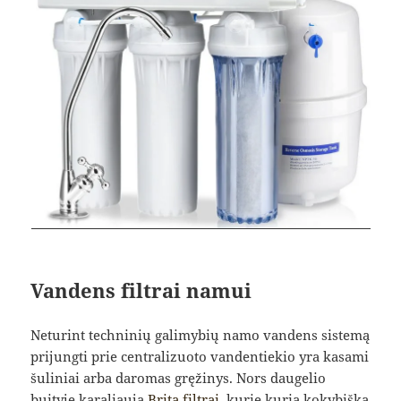
Vandens filtrai namui
Neturint techninių galimybių namo vandens sistemą
prijungti prie centralizuoto vandentiekio yra kasami
šuliniai arba daromas gręžinys. Nors daugelio
buityje karaliauja
Brita filtrai
, kurie kuria kokybišką