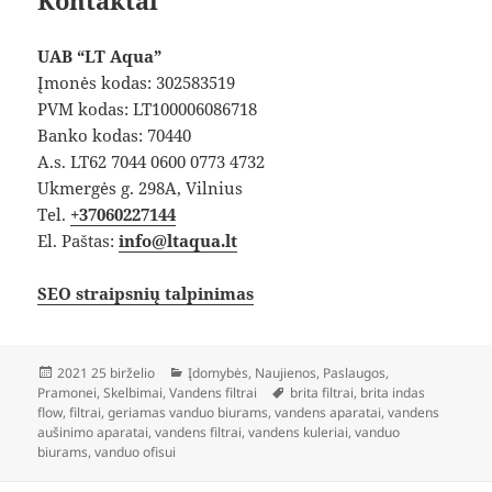
Kontaktai
UAB “LT Aqua”
Įmonės kodas: 302583519
PVM kodas: LT100006086718
Banko kodas: 70440
A.s. LT62 7044 0600 0773 4732
Ukmergės g. 298A, Vilnius
Tel.
+37060227144
El. Paštas:
info@ltaqua.lt
SEO straipsnių talpinimas
Paskelbta
Kategorijos
2021 25 birželio
Įdomybės
,
Naujienos
,
Paslaugos
,
Žymos
Pramonei
,
Skelbimai
,
Vandens filtrai
brita filtrai
,
brita indas
flow
,
filtrai
,
geriamas vanduo biurams
,
vandens aparatai
,
vandens
aušinimo aparatai
,
vandens filtrai
,
vandens kuleriai
,
vanduo
biurams
,
vanduo ofisui