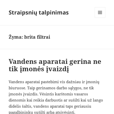
Straipsnių talpinimas
MENIU
IR
VALDIKLIAI
Žyma:
brita filtrai
Vandens aparatai gerina ne
tik įmonės įvaizdį
Vandens aparatai pastebimi vis dažniau ir įmonių
biuruose. Taip gerinamos darbo sąlygos, ne tik
įmonės įvaizdis. Vėsintis karštomis vasaros
dienomis kai reikia darbuotis ar sušilti kai už lango
didelis šaltis, vandens aparatai taps geriausiu
pagalbininku sušilti arba atsivėsinti.