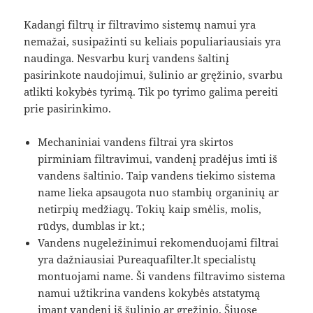
Kadangi filtrų ir filtravimo sistemų namui yra
nemažai, susipažinti su keliais populiariausiais yra
naudinga. Nesvarbu kurį vandens šaltinį
pasirinkote naudojimui, šulinio ar gręžinio, svarbu
atlikti kokybės tyrimą. Tik po tyrimo galima pereiti
prie pasirinkimo.
Mechaniniai vandens filtrai yra skirtos
pirminiam filtravimui, vandenį pradėjus imti iš
vandens šaltinio. Taip vandens tiekimo sistema
name lieka apsaugota nuo stambių organinių ar
netirpių medžiagų. Tokių kaip smėlis, molis,
rūdys, dumblas ir kt.;
Vandens nugeležinimui rekomenduojami filtrai
yra dažniausiai Pureaquafilter.lt specialistų
montuojami name. Ši vandens filtravimo sistema
namui užtikrina vandens kokybės atstatymą
imant vandenį iš šulinio ar gręžinio. Šiuose