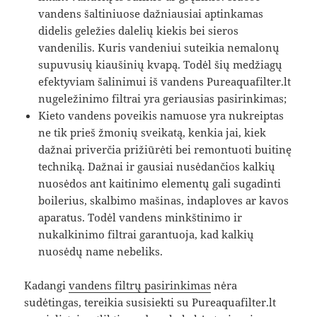
vandens šaltiniuose dažniausiai aptinkamas
didelis geležies dalelių kiekis bei sieros
vandenilis. Kuris vandeniui suteikia nemalonų
supuvusių kiaušinių kvapą. Todėl šių medžiagų
efektyviam šalinimui iš vandens Pureaquafilter.lt
nugeležinimo filtrai yra geriausias pasirinkimas;
Kieto vandens poveikis namuose yra nukreiptas
ne tik prieš žmonių sveikatą, kenkia jai, kiek
dažnai priverčia prižiūrėti bei remontuoti buitinę
techniką. Dažnai ir gausiai nusėdančios kalkių
nuosėdos ant kaitinimo elementų gali sugadinti
boilerius, skalbimo mašinas, indaploves ar kavos
aparatus. Todėl vandens minkštinimo ir
nukalkinimo filtrai garantuoja, kad kalkių
nuosėdų name nebeliks.
Kadangi
vandens filtrų pasirinkimas
nėra
sudėtingas, tereikia susisiekti su Pureaquafilter.lt