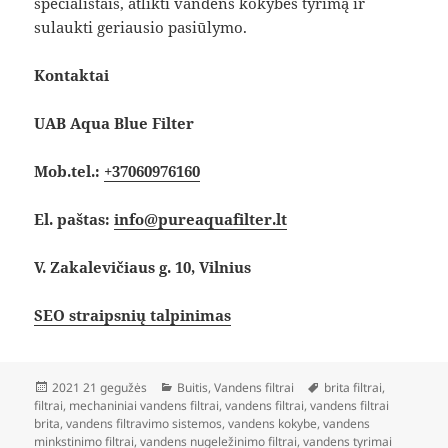
specialistais, atlikti vandens kokybės tyrimą ir
sulaukti geriausio pasiūlymo.
Kontaktai
UAB Aqua Blue Filter
Mob.tel.:
+37060976160
El. paštas:
info@pureaquafilter.lt
V. Zakalevičiaus g. 10, Vilnius
SEO straipsnių talpinimas
Paskelbta
Kategorijos
Žymos
2021 21 gegužės
Buitis
,
Vandens filtrai
brita filtrai
,
filtrai
,
mechaniniai vandens filtrai
,
vandens filtrai
,
vandens filtrai
brita
,
vandens filtravimo sistemos
,
vandens kokybe
,
vandens
minkstinimo filtrai
,
vandens nugeležinimo filtrai
,
vandens tyrimai