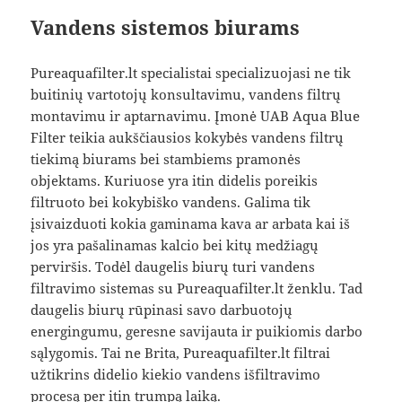
Vandens sistemos biurams
Pureaquafilter.lt specialistai specializuojasi ne tik
buitinių vartotojų konsultavimu, vandens filtrų
montavimu ir aptarnavimu. Įmonė UAB Aqua Blue
Filter teikia aukščiausios kokybės vandens filtrų
tiekimą biurams bei stambiems pramonės
objektams. Kuriuose yra itin didelis poreikis
filtruoto bei kokybiško vandens. Galima tik
įsivaizduoti kokia gaminama kava ar arbata kai iš
jos yra pašalinamas kalcio bei kitų medžiagų
perviršis. Todėl daugelis biurų turi vandens
filtravimo sistemas su Pureaquafilter.lt ženklu. Tad
daugelis biurų rūpinasi savo darbuotojų
energingumu, geresne savijauta ir puikiomis darbo
sąlygomis. Tai ne Brita, Pureaquafilter.lt filtrai
užtikrins didelio kiekio vandens išfiltravimo
procesą per itin trumpą laiką.