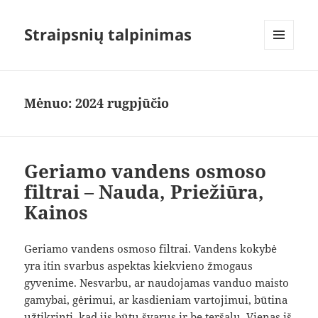
Straipsnių talpinimas
MENIU
IR
VALDIKLIAI
Mėnuo:
2024 rugpjūčio
Geriamo vandens osmoso
filtrai – Nauda, Priežiūra,
Kainos
Geriamo vandens osmoso filtrai. Vandens kokybė
yra itin svarbus aspektas kiekvieno žmogaus
gyvenime. Nesvarbu, ar naudojamas vanduo maisto
gamybai, gėrimui, ar kasdieniam vartojimui, būtina
užtikrinti, kad jis būtų švarus ir be teršalų. Vienas iš