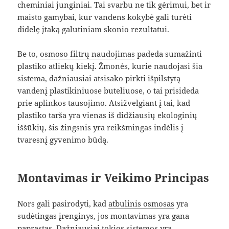
cheminiai junginiai. Tai svarbu ne tik gėrimui, bet ir
maisto gamybai, kur vandens kokybė gali turėti
didelę įtaką galutiniam skonio rezultatui.
Be to,
osmoso filtrų naudojimas
padeda sumažinti
plastiko atliekų kiekį. Žmonės, kurie naudojasi šia
sistema, dažniausiai atsisako pirkti išpilstytą
vandenį plastikiniuose buteliuose, o tai prisideda
prie aplinkos tausojimo. Atsižvelgiant į tai, kad
plastiko tarša yra vienas iš didžiausių ekologinių
iššūkių, šis žingsnis yra reikšmingas indėlis į
tvaresnį gyvenimo būdą.
Montavimas ir Veikimo Principas
Nors gali pasirodyti, kad
atbulinis osmosas
yra
sudėtingas įrenginys, jos montavimas yra gana
paprastas. Dažniausiai tokios sistemos yra