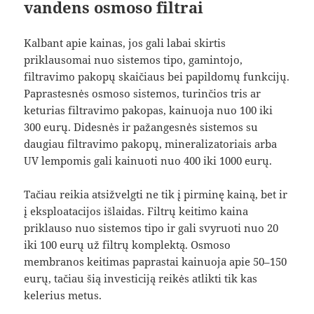
vandens osmoso filtrai
Kalbant apie kainas, jos gali labai skirtis
priklausomai nuo sistemos tipo, gamintojo,
filtravimo pakopų skaičiaus bei papildomų funkcijų.
Paprastesnės osmoso sistemos, turinčios tris ar
keturias filtravimo pakopas, kainuoja nuo 100 iki
300 eurų. Didesnės ir pažangesnės sistemos su
daugiau filtravimo pakopų, mineralizatoriais arba
UV lempomis gali kainuoti nuo 400 iki 1000 eurų.
Tačiau reikia atsižvelgti ne tik į pirminę kainą, bet ir
į eksploatacijos išlaidas. Filtrų keitimo kaina
priklauso nuo sistemos tipo ir gali svyruoti nuo 20
iki 100 eurų už filtrų komplektą. Osmoso
membranos keitimas paprastai kainuoja apie 50–150
eurų, tačiau šią investiciją reikės atlikti tik kas
kelerius metus.