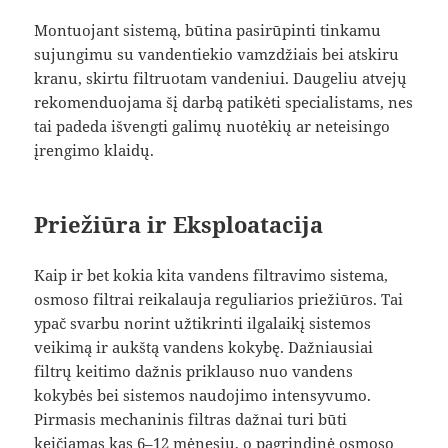
Montuojant sistemą, būtina pasirūpinti tinkamu
sujungimu su vandentiekio vamzdžiais bei atskiru
kranu, skirtu filtruotam vandeniui. Daugeliu atvejų
rekomenduojama šį darbą patikėti specialistams, nes
tai padeda išvengti galimų nuotėkių ar neteisingo
įrengimo klaidų.
Priežiūra ir Eksploatacija
Kaip ir bet kokia kita vandens filtravimo sistema,
osmoso filtrai reikalauja reguliarios priežiūros. Tai
ypač svarbu norint užtikrinti ilgalaikį sistemos
veikimą ir aukštą vandens kokybę. Dažniausiai
filtrų keitimo dažnis priklauso nuo vandens
kokybės bei sistemos naudojimo intensyvumo.
Pirmasis mechaninis filtras dažnai turi būti
keičiamas kas 6–12 mėnesių, o pagrindinė osmoso