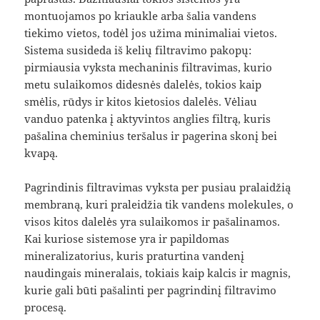
montuojamos po kriaukle arba šalia vandens
tiekimo vietos, todėl jos užima minimaliai vietos.
Sistema susideda iš kelių filtravimo pakopų:
pirmiausia vyksta mechaninis filtravimas, kurio
metu sulaikomos didesnės dalelės, tokios kaip
smėlis, rūdys ir kitos kietosios dalelės. Vėliau
vanduo patenka į aktyvintos anglies filtrą, kuris
pašalina cheminius teršalus ir pagerina skonį bei
kvapą.
Pagrindinis filtravimas vyksta per pusiau pralaidžią
membraną, kuri praleidžia tik vandens molekules, o
visos kitos dalelės yra sulaikomos ir pašalinamos.
Kai kuriose sistemose yra ir papildomas
mineralizatorius, kuris praturtina vandenį
naudingais mineralais, tokiais kaip kalcis ir magnis,
kurie gali būti pašalinti per pagrindinį filtravimo
procesą.