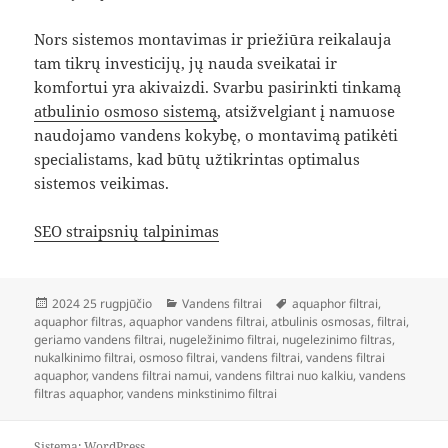
Nors sistemos montavimas ir priežiūra reikalauja
tam tikrų investicijų, jų nauda sveikatai ir
komfortui yra akivaizdi. Svarbu pasirinkti tinkamą
atbulinio osmoso sistemą
, atsižvelgiant į namuose
naudojamo vandens kokybę, o montavimą patikėti
specialistams, kad būtų užtikrintas optimalus
sistemos veikimas.
SEO straipsnių talpinimas
Paskelbta
Kategorijos
Žymos
2024 25 rugpjūčio
Vandens filtrai
aquaphor filtrai
,
aquaphor filtras
,
aquaphor vandens filtrai
,
atbulinis osmosas
,
filtrai
,
geriamo vandens filtrai
,
nugeležinimo filtrai
,
nugelezinimo filtras
,
nukalkinimo filtrai
,
osmoso filtrai
,
vandens filtrai
,
vandens filtrai
aquaphor
,
vandens filtrai namui
,
vandens filtrai nuo kalkiu
,
vandens
filtras aquaphor
,
vandens minkstinimo filtrai
Sistema: WordPress