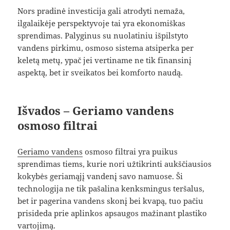
Nors pradinė investicija gali atrodyti nemaža,
ilgalaikėje perspektyvoje tai yra ekonomiškas
sprendimas. Palyginus su nuolatiniu išpilstyto
vandens pirkimu, osmoso sistema atsiperka per
keletą metų, ypač jei vertiname ne tik finansinį
aspektą, bet ir sveikatos bei komforto naudą.
Išvados – Geriamo vandens
osmoso filtrai
Geriamo vandens
osmoso filtrai yra puikus
sprendimas tiems, kurie nori užtikrinti aukščiausios
kokybės geriamąjį vandenį savo namuose. Ši
technologija ne tik pašalina kenksmingus teršalus,
bet ir pagerina vandens skonį bei kvapą, tuo pačiu
prisideda prie aplinkos apsaugos mažinant plastiko
vartojimą.