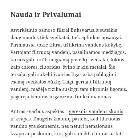
Nauda ir Privalumai
Atvirkštinio
osmoso
filtrai Buksvarus.lt suteikia
daug naudos tiek sveikatai, tiek aplinkos apsaugai.
Pirmiausia, tokie filtrai užtikrina vandens kokybę.
Vartojant filtruotą vandenį, pašalinamos medžiagos,
kurios gali turėti neigiamą poveikį sveikatai, tokios
kaip chloras, fluoridas, švino ir kiti metalai. Šie
teršalai gali sukelti įvairias ligas arba pabloginti
esamą sveikatos būklę. Taigi, geriant filtruotą
vandenį, mažėja rizika susirgti tam tikromis ligomis,
pagerėja bendras organizmo funkcionavimas.
Antras svarbus aspektas –
geresnis vandens skonis
ir kvapas
. Daugelis žmonių pastebi, kad filtruotas
vanduo yra skanesnis, nes neturi nemalonaus
kvapo ar poskonio, kurį gali suteikti chloras ar kiti