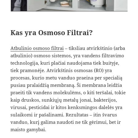
Kas yra Osmoso Filtrai?
Atbulinio osmoso filtrai
– tiksliau atvirkštinio (arba
atbulinio) osmoso sistemos, yra vandens filtravimo
technologija, kuri plačiai naudojama tiek buityje,
tiek pramonėje. Atvirkštinis osmosas (RO) yra
procesas, kurio metu vanduo praeina per specialią
pusiau pralaidžią membraną. Ši membrana leidžia
praeiti tik vandens molekulėms, o kiti teršalai, tokie
kaip druskos, sunkiųjų metalų jonai, bakterijos,
virusai, pesticidai ir kitos kenksmingos dalelės yra
sulaikomi ir pašalinami. Rezultatas – itin švarus
vanduo, kurį galima naudoti ne tik gėrimui, bet ir
maisto gamybai.