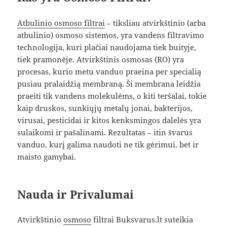
Atbulinio osmoso filtrai
– tiksliau atvirkštinio (arba
atbulinio) osmoso sistemos, yra vandens filtravimo
technologija, kuri plačiai naudojama tiek buityje,
tiek pramonėje. Atvirkštinis osmosas (RO) yra
procesas, kurio metu vanduo praeina per specialią
pusiau pralaidžią membraną. Ši membrana leidžia
praeiti tik vandens molekulėms, o kiti teršalai, tokie
kaip druskos, sunkiųjų metalų jonai, bakterijos,
virusai, pesticidai ir kitos kenksmingos dalelės yra
sulaikomi ir pašalinami. Rezultatas – itin švarus
vanduo, kurį galima naudoti ne tik gėrimui, bet ir
maisto gamybai.
Nauda ir Privalumai
Atvirkštinio
osmoso
filtrai Buksvarus.lt suteikia