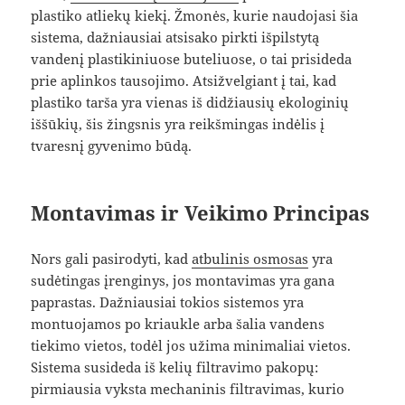
plastiko atliekų kiekį. Žmonės, kurie naudojasi šia
sistema, dažniausiai atsisako pirkti išpilstytą
vandenį plastikiniuose buteliuose, o tai prisideda
prie aplinkos tausojimo. Atsižvelgiant į tai, kad
plastiko tarša yra vienas iš didžiausių ekologinių
iššūkių, šis žingsnis yra reikšmingas indėlis į
tvaresnį gyvenimo būdą.
Montavimas ir Veikimo Principas
Nors gali pasirodyti, kad
atbulinis osmosas
yra
sudėtingas įrenginys, jos montavimas yra gana
paprastas. Dažniausiai tokios sistemos yra
montuojamos po kriaukle arba šalia vandens
tiekimo vietos, todėl jos užima minimaliai vietos.
Sistema susideda iš kelių filtravimo pakopų:
pirmiausia vyksta mechaninis filtravimas, kurio