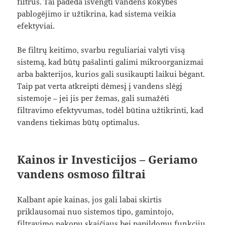
filtrus. Tai padeda išvengti vandens kokybės
pablogėjimo ir užtikrina, kad sistema veikia
efektyviai.
Be filtrų keitimo, svarbu reguliariai valyti visą
sistemą, kad būtų pašalinti galimi mikroorganizmai
arba bakterijos, kurios gali susikaupti laikui bėgant.
Taip pat verta atkreipti dėmesį į vandens slėgį
sistemoje – jei jis per žemas, gali sumažėti
filtravimo efektyvumas, todėl būtina užtikrinti, kad
vandens tiekimas būtų optimalus.
Kainos ir Investicijos – Geriamo
vandens osmoso filtrai
Kalbant apie kainas, jos gali labai skirtis
priklausomai nuo sistemos tipo, gamintojo,
filtravimo pakopų skaičiaus bei papildomų funkcijų.