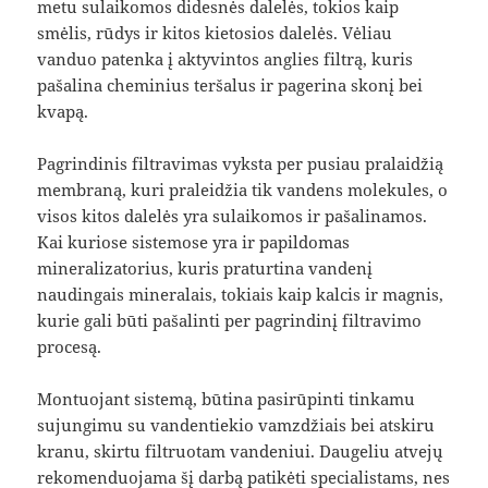
metu sulaikomos didesnės dalelės, tokios kaip
smėlis, rūdys ir kitos kietosios dalelės. Vėliau
vanduo patenka į aktyvintos anglies filtrą, kuris
pašalina cheminius teršalus ir pagerina skonį bei
kvapą.
Pagrindinis filtravimas vyksta per pusiau pralaidžią
membraną, kuri praleidžia tik vandens molekules, o
visos kitos dalelės yra sulaikomos ir pašalinamos.
Kai kuriose sistemose yra ir papildomas
mineralizatorius, kuris praturtina vandenį
naudingais mineralais, tokiais kaip kalcis ir magnis,
kurie gali būti pašalinti per pagrindinį filtravimo
procesą.
Montuojant sistemą, būtina pasirūpinti tinkamu
sujungimu su vandentiekio vamzdžiais bei atskiru
kranu, skirtu filtruotam vandeniui. Daugeliu atvejų
rekomenduojama šį darbą patikėti specialistams, nes