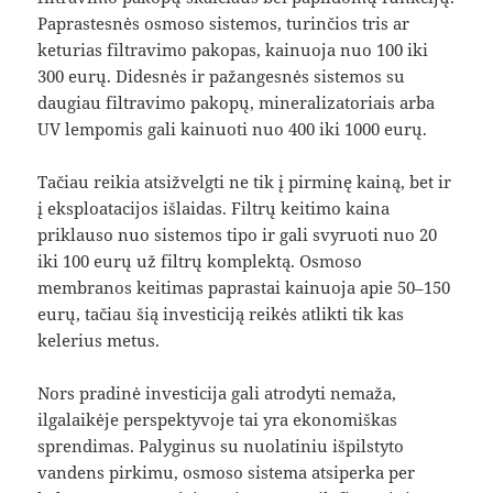
Paprastesnės osmoso sistemos, turinčios tris ar
keturias filtravimo pakopas, kainuoja nuo 100 iki
300 eurų. Didesnės ir pažangesnės sistemos su
daugiau filtravimo pakopų, mineralizatoriais arba
UV lempomis gali kainuoti nuo 400 iki 1000 eurų.
Tačiau reikia atsižvelgti ne tik į pirminę kainą, bet ir
į eksploatacijos išlaidas. Filtrų keitimo kaina
priklauso nuo sistemos tipo ir gali svyruoti nuo 20
iki 100 eurų už filtrų komplektą. Osmoso
membranos keitimas paprastai kainuoja apie 50–150
eurų, tačiau šią investiciją reikės atlikti tik kas
kelerius metus.
Nors pradinė investicija gali atrodyti nemaža,
ilgalaikėje perspektyvoje tai yra ekonomiškas
sprendimas. Palyginus su nuolatiniu išpilstyto
vandens pirkimu, osmoso sistema atsiperka per