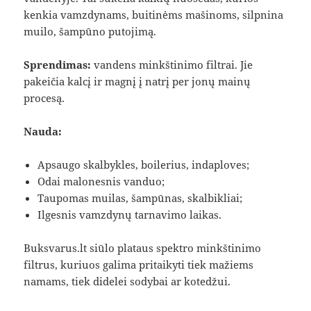
kenkia vamzdynams, buitinėms mašinoms, silpnina
muilo, šampūno putojimą.
Sprendimas:
vandens minkštinimo filtrai. Jie
pakeičia kalcį ir magnį į natrį per jonų mainų
procesą.
Nauda:
Apsaugo skalbykles, boilerius, indaploves;
Odai malonesnis vanduo;
Taupomas muilas, šampūnas, skalbikliai;
Ilgesnis vamzdynų tarnavimo laikas.
Buksvarus.lt siūlo plataus spektro minkštinimo
filtrus, kuriuos galima pritaikyti tiek mažiems
namams, tiek didelei sodybai ar kotedžui.