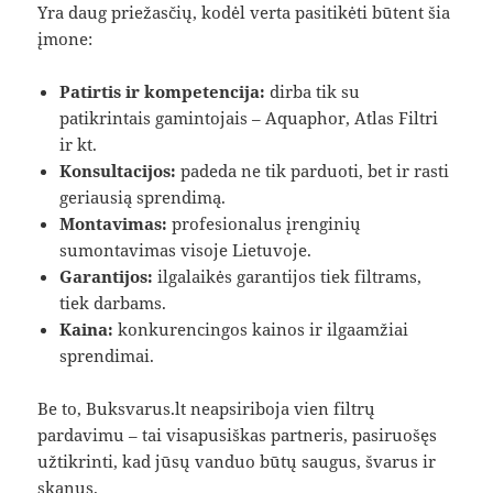
Yra daug priežasčių, kodėl verta pasitikėti būtent šia
įmone:
Patirtis ir kompetencija:
dirba tik su
patikrintais gamintojais – Aquaphor, Atlas Filtri
ir kt.
Konsultacijos:
padeda ne tik parduoti, bet ir rasti
geriausią sprendimą.
Montavimas:
profesionalus įrenginių
sumontavimas visoje Lietuvoje.
Garantijos:
ilgalaikės garantijos tiek filtrams,
tiek darbams.
Kaina:
konkurencingos kainos ir ilgaamžiai
sprendimai.
Be to, Buksvarus.lt neapsiriboja vien filtrų
pardavimu – tai visapusiškas partneris, pasiruošęs
užtikrinti, kad jūsų vanduo būtų saugus, švarus ir
skanus.