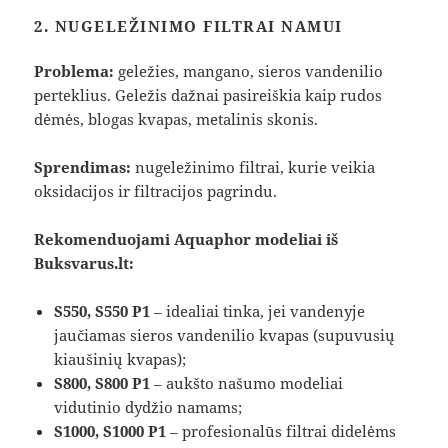
2. NUGELEŽINIMO FILTRAI NAMUI
Problema:
geležies, mangano, sieros vandenilio
perteklius. Geležis dažnai pasireiškia kaip rudos
dėmės, blogas kvapas, metalinis skonis.
Sprendimas:
nugeležinimo filtrai, kurie veikia
oksidacijos ir filtracijos pagrindu.
Rekomenduojami Aquaphor modeliai iš
Buksvarus.lt:
S550, S550 P1
– idealiai tinka, jei vandenyje
jaučiamas sieros vandenilio kvapas (supuvusių
kiaušinių kvapas);
S800, S800 P1
– aukšto našumo modeliai
vidutinio dydžio namams;
S1000, S1000 P1
– profesionalūs filtrai didelėms