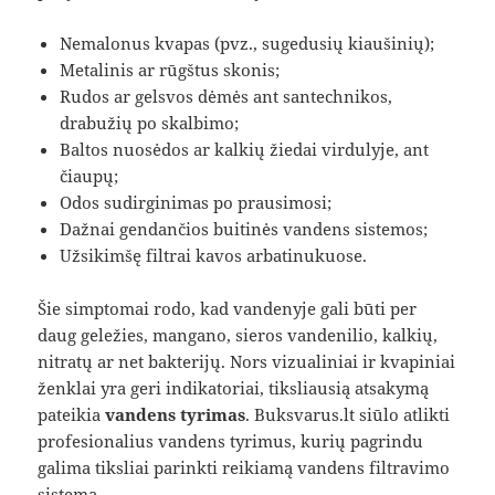
Nemalonus kvapas (pvz., sugedusių kiaušinių);
Metalinis ar rūgštus skonis;
Rudos ar gelsvos dėmės ant santechnikos,
drabužių po skalbimo;
Baltos nuosėdos ar kalkių žiedai virdulyje, ant
čiaupų;
Odos sudirginimas po prausimosi;
Dažnai gendančios buitinės vandens sistemos;
Užsikimšę filtrai kavos arbatinukuose.
Šie simptomai rodo, kad vandenyje gali būti per
daug geležies, mangano, sieros vandenilio, kalkių,
nitratų ar net bakterijų. Nors vizualiniai ir kvapiniai
ženklai yra geri indikatoriai, tiksliausią atsakymą
pateikia
vandens tyrimas
. Buksvarus.lt siūlo atlikti
profesionalius vandens tyrimus, kurių pagrindu
galima tiksliai parinkti reikiamą vandens filtravimo
sistemą.