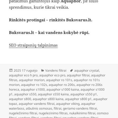
patikimus gamintojus kaip
Aquaphor
, jie siūlo
sprendimus, kurie tikrai veikia.
Rinkitės protingai – rinkitės Buksvarus.lt.
Buksvarus.lt – kai vandens kokybė rūpi.
SEO straipsnių talpinimas
Paskelbta
Kategorijos
Žymos
2025 17 rugsėjo
Vandens filtrai
aquaphor crystal
,
aquaphor eco h pro
,
aquaphor eco pro
,
aquaphor filtrai
,
aquaphor
filtras
,
aquaphor morion
,
aquaphor ro 101s
,
aquaphor ro 101s
morion
,
aquaphor ro 102s
,
aquaphor ro 206s
,
aquaphor ro 206s
horeca
,
aquaphor s1000
,
aquaphor s1000 kaina
,
aquaphor s1000
p1
,
aquaphor s550
,
aquaphor s550 kaina
,
aquaphor s550 p1
,
aquaphor s800
,
aquaphor s800 kaina
,
aquaphor s800 p1
,
aquaphor
topaz
,
aquaphor vandens filtrai
,
aquaphor viking
,
aquaphor
waterboss
,
atbulinis osmosas
,
filtrai
,
geriamo vandens filtrai
,
nugeležinimo filtrai
,
nugelezinimo filtras
,
nukalkinimo filtrai
,
osmoso
filtrai
,
vandens filtrai
,
vandens filtrai aquaphor
,
vandens filtrai