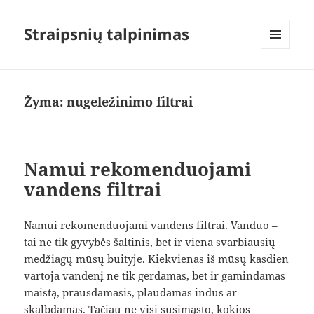
Straipsnių talpinimas
MENIU
IR
VALDIKLIAI
Žyma:
nugeležinimo filtrai
Namui rekomenduojami
vandens filtrai
Namui rekomenduojami vandens filtrai. Vanduo –
tai ne tik gyvybės šaltinis, bet ir viena svarbiausių
medžiagų mūsų buityje. Kiekvienas iš mūsų kasdien
vartoja vandenį ne tik gerdamas, bet ir gamindamas
maistą, prausdamasis, plaudamas indus ar
skalbdamas. Tačiau ne visi susimąsto, kokios