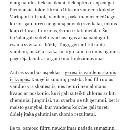
daug naudos tiek sveikatai, tiek aplinkos apsaugai.
Pirmiausia, tokie filtrai užtikrina vandens kokybę.
Vartojant filtruotą vandenį, pašalinamos medžiagos,
kurios gali turėti neigiamą poveikį sveikatai, tokios
kaip chloras, fluoridas, švino ir kiti metalai. Šie
teršalai gali sukelti įvairias ligas arba pabloginti
esamą sveikatos būklę. Taigi, geriant filtruotą
vandenį, mažėja rizika susirgti tam tikromis ligomis,
pagerėja bendras organizmo funkcionavimas.
Antras svarbus aspektas –
geresnis vandens skonis
ir kvapas
. Daugelis žmonių pastebi, kad filtruotas
vanduo yra skanesnis, nes neturi nemalonaus
kvapo ar poskonio, kurį gali suteikti chloras ar kiti
cheminiai junginiai. Tai svarbu ne tik gėrimui, bet ir
maisto gamybai, kur vandens kokybė gali turėti
didelę įtaką galutiniam skonio rezultatui.
Be to,
osmoso filtrų naudojimas
padeda sumažinti