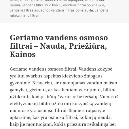
namui
,
vandens filtrai nuo kalkiu
,
vandens filtrai po kriaukle
,
vandens filtras aquaphor
,
vandens filtras po kriaukle
,
vandens
minkstinimo filtrai
Geriamo vandens osmoso
filtrai – Nauda, Priežiūra,
Kainos
Geriamo vandens osmoso filtrai. Vandens kokybė
yra itin svarbus aspektas kiekvieno žmogaus
gyvenime. Nesvarbu, ar naudojamas vanduo maisto
gamybai, gėrimui, ar kasdieniam vartojimui, būtina
užtikrinti, kad jis būtų švarus ir be teršalų. Vienas iš
efektyviausių būdų užtikrinti kokybišką vandenį
namuose yra osmoso filtrai. Šiame straipsnyje
aptarsime, kas yra osmoso filtrai, kokia jų nauda,
kaip jie montuojami, kokia priežiūra reikalinga bei