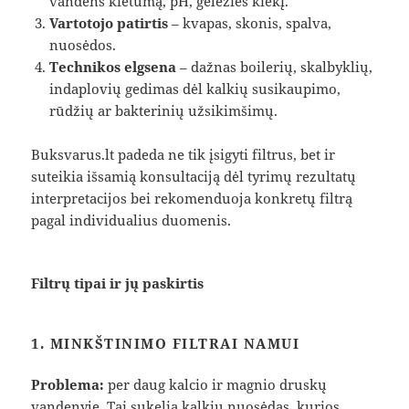
vandens kietumą, pH, geležies kiekį.
Vartotojo patirtis
– kvapas, skonis, spalva,
nuosėdos.
Technikos elgsena
– dažnas boilerių, skalbyklių,
indaplovių gedimas dėl kalkių susikaupimo,
rūdžių ar bakterinių užsikimšimų.
Buksvarus.lt padeda ne tik įsigyti filtrus, bet ir
suteikia išsamią konsultaciją dėl tyrimų rezultatų
interpretacijos bei rekomenduoja konkretų filtrą
pagal individualius duomenis.
Filtrų tipai ir jų paskirtis
1. MINKŠTINIMO FILTRAI NAMUI
Problema:
per daug kalcio ir magnio druskų
vandenyje. Tai sukelia kalkių nuosėdas, kurios