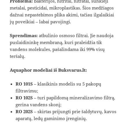
Problema:
bakterijos, nitritai, nitratai, sunkieji
metalai, pesticidai, mikroplastikas. Šios medžiagos
dažnai nepastebimos plika akimi, tačiau ilgalaikiai
jų poveikiai – labai pavojingi.
Sprendimas:
atbulinio osmoso filtrai. Jie naudoja
puslaidininkę membraną, kuri praleidžia tik
vandens molekules, pašalindama iki 99% visų
teršalų.
Aquaphor modeliai iš Buksvarus.lt:
RO 101S
– klasikinis modelis su 5 pakopų
filtravimu;
RO 102S
– turi papildomą mineralizavimo filtrą,
gerina vandens skonį;
RO 202S
– skirtas prijungti prie šaldytuvų, kavos
aparatų, ledų gaminimo įrenginių.