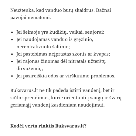
Neužtenka, kad vanduo būtų skaidrus. Dažnai
pavojai nematomi:
Jei šeimoje yra kūdikių, vaikai, senjorai;
Jei naudojamas vanduo iš gręžinio,
necentralizuoto šaltinio;
Jei pastebimas neįprastas skonis ar kvapas;
Jei rajonas žinomas dėl nitratais užterštų
dirvožemių;
Jei pasireiškia odos ar virškinimo problemos.
Buksvarus.lt ne tik padeda ištirti vandenį, bet ir
siūlo sprendimus, kurie orientuoti į saugų ir švarų
geriamąjį vandenį kasdieniam naudojimui.
Kodėl verta rinktis Buksvarus.lt?