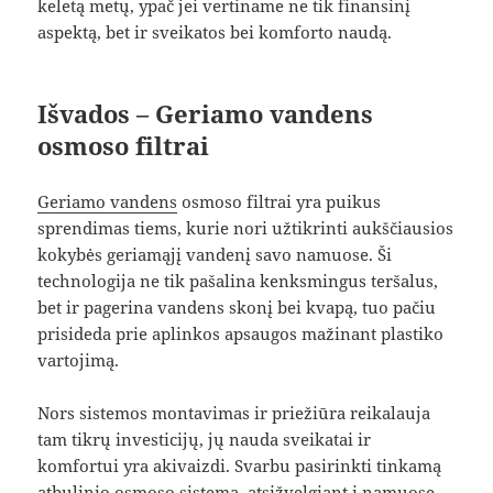
keletą metų, ypač jei vertiname ne tik finansinį
aspektą, bet ir sveikatos bei komforto naudą.
Išvados – Geriamo vandens
osmoso filtrai
Geriamo vandens
osmoso filtrai yra puikus
sprendimas tiems, kurie nori užtikrinti aukščiausios
kokybės geriamąjį vandenį savo namuose. Ši
technologija ne tik pašalina kenksmingus teršalus,
bet ir pagerina vandens skonį bei kvapą, tuo pačiu
prisideda prie aplinkos apsaugos mažinant plastiko
vartojimą.
Nors sistemos montavimas ir priežiūra reikalauja
tam tikrų investicijų, jų nauda sveikatai ir
komfortui yra akivaizdi. Svarbu pasirinkti tinkamą
atbulinio osmoso sistemą
, atsižvelgiant į namuose