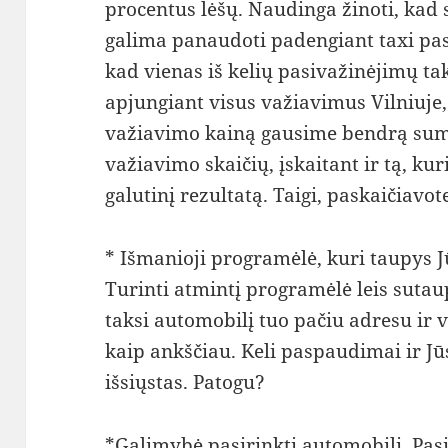
procentus lėšų. Naudinga žinoti, kad
galima panaudoti padengiant taxi pas
kad vienas iš kelių pasivažinėjimų t
apjungiant visus važiavimus Vilniuje
važiavimo kainą gausime bendrą sumą,
važiavimo skaičių, įskaitant ir tą, k
galutinį rezultatą. Taigi, paskaičiavot
* Išmanioji programėlė, kuri taupys Jū
Turinti atmintį programėlė leis sutaupy
taksi automobilį tuo pačiu adresu ir 
kaip ankščiau. Keli paspaudimai ir Jū
išsiųstas. Patogu?
*Galimybė pasirinkti automobilį. Pas