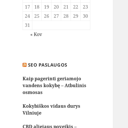
17
18
19
20
21
22
23
24
25
26
27
28
29
30
31
« Kov
SEO PASLAUGOS
Kaip pagerinti geriamojo
vandens kokybę – Atbulinis
osmosas
Kokybiškos vidaus durys
Vilniuje
CBD aliejaus poveikis –