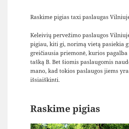
Raskime pigias taxi paslaugas Vilniuj
Keleivių pervežimo paslaugos Vilniuje
pigiau, kiti gi, norimą vietą pasiekia 
greičiausia priemonė, kurios pagalba 
tašką B. Bet šiomis paslaugomis naudoj
mano, kad tokios paslaugos jiems yra
išsiaiškinti.
Raskime pigias