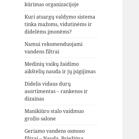
kūrimas organizacijoje
Kuri atsargų valdymo sistema
tinka mažoms, vidutinėms ir
didelėms įmonėms?
Namui rekomenduojami
vandens filtrai
Medinių vaikų žaidimo
aikštelių nauda ir jų įsigijimas
Didelis vidaus durų
asortimentas – rankenos ir
dizainas
Manikiūro stalo vaidmuo
grožio salone
Geriamo vandens osmoso
filtrai – Nauda, Priežiūra,