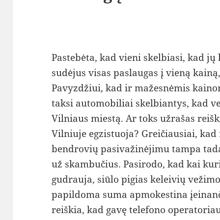
Pastebėta, kad vieni skelbiasi, kad jų
sudėjus visas paslaugas į vieną kainą,
Pavyzdžiui, kad ir mažesnėmis kainom
taksi automobiliai skelbiantys, kad v
Vilniaus miestą. Ar toks užrašas reiški
Vilniuje egzistuoja? Greičiausiai, kad 
bendrovių pasivažinėjimu tampa tada,
už skambučius. Pasirodo, kad kai kur
gudrauja, siūlo pigias keleivių vežim
papildoma suma apmokestina įeinanč
reiškia, kad gavę telefono operatori