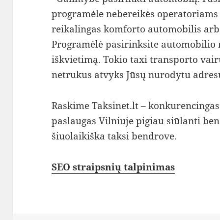
programėle nebereikės operatoriams p
reikalingas komforto automobilis arba
Programėlė pasirinksite automobilio rū
iškvietimą. Tokio taxi transporto vair
netrukus atvyks Jūsų nurodytu adres
Raskime Taksinet.lt – konkurencingas 
paslaugas Vilniuje pigiau siūlanti be
šiuolaikiška taksi bendrove.
SEO straipsnių talpinimas