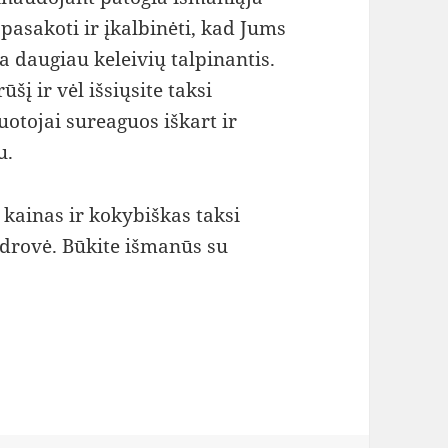
asakoti ir įkalbinėti, kad Jums
 daugiau keleivių talpinantis.
šį ir vėl išsiųsite taksi
uotojai sureaguos iškart ir
u.
kainas ir kokybiškas taksi
ndrovė. Būkite išmanūs su