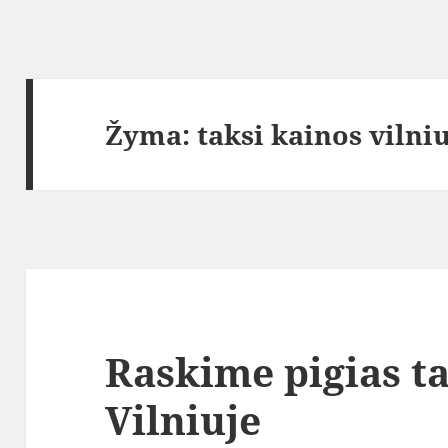
Žyma:
taksi kainos vilni
Raskime pigias t
Vilniuje