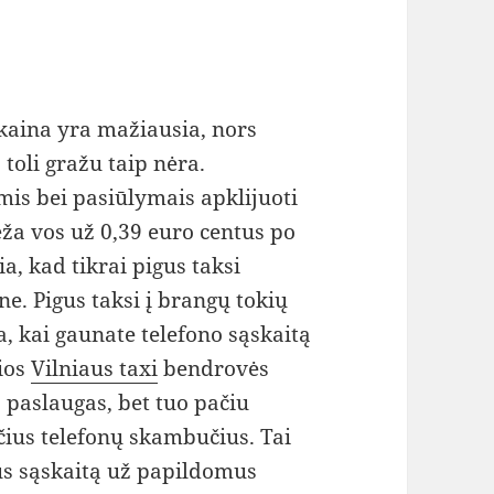
 kaina yra mažiausia, nors
 toli gražu taip nėra.
is bei pasiūlymais apklijuoti
eža vos už 0,39 euro centus po
a, kad tikrai pigus taksi
ne. Pigus taksi į brangų tokių
 kai gaunate telefono sąskaitą
ios
Vilniaus taxi
bendrovės
o paslaugas, bet tuo pačiu
ius telefonų skambučius. Tai
aus sąskaitą už papildomus