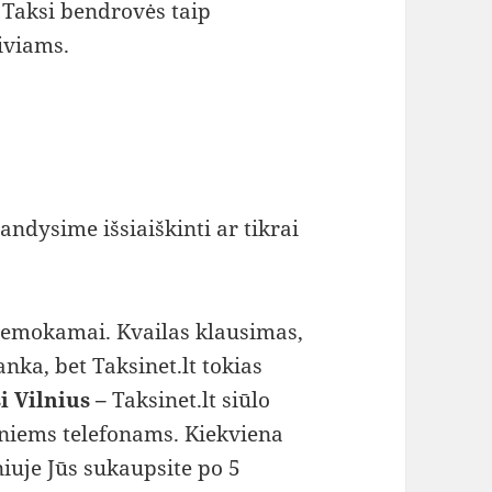
 Taksi bendrovės taip
iviams.
bandysime išsiaiškinti ar tikrai
 nemokamai. Kvailas klausimas,
anka, bet Taksinet.lt tokias
i Vilnius –
Taksinet.lt siūlo
niems telefonams. Kiekviena
iuje Jūs sukaupsite po 5