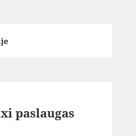
uje
axi paslaugas