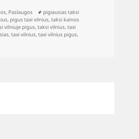
Žymos
nos
,
Paslaugos
pigiausias taksi
nius
,
pigus taxi vilnius
,
taksi kainos
si vilniuje pigus
,
taksi vilnius
,
taxi
usias
,
taxi vilnius
,
taxi vilnius pigus
,