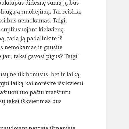
 sukaupus didesnę sumą ją bus
laugų apmokėjimą. Tai reiškia,
aksi bus nemokamas. Taigi,
, supliusuojant kiekvieną
 tada ją padalinkite iš
uris nemokamas ir gausite
e jau, taksi gavosi pigus? Taigi!
sų ne tik bonusus, bet ir laiką.
ti laiką kai norėsite išsikviesti
važiuoti tuo pačiu maršrutu
sų taksi iškvietimas bus
inaudojant patogia išmaniąja