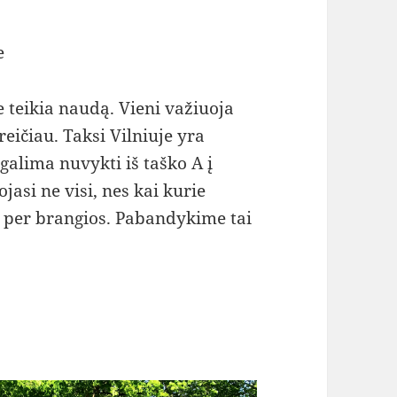
e
 teikia naudą. Vieni važiuoja
greičiau. Taksi Vilniuje yra
galima nuvykti iš taško A į
asi ne visi, nes kai kurie
 per brangios. Pabandykime tai