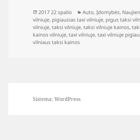
Paskelbta
Kategorijos
2017 22 spalio
Auto
,
Įdomybės
,
Naujie
vilniuje
,
pigiausias taxi vilniuje
,
pigus taksi vil
vilniuje
,
taksi vilniuje
,
taksi vilniuje kainos
,
tak
kainos vilniuje
,
taxi vilniuje
,
taxi vilniuje pigia
vilniaus taksi kainos
Sistema: WordPress