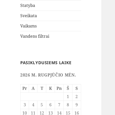
Statyba
Sveikata
Vaikams
Vandens filtrai
PASIKLYDUSIEMS LAIKE
2026 M. RUGPJŪČIO MĖN.
Pr
A
T
K
Pn
Š
S
1
2
3
4
5
6
7
8
9
10
11
12
13
14
15
16