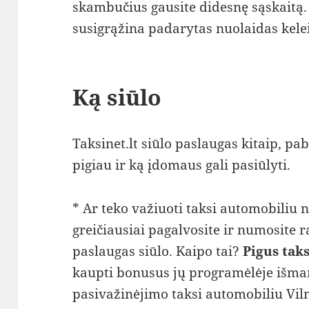
skambučius gausite didesnę sąskaitą.
susigrąžina padarytas nuolaidas kele
Ką siūlo
Taksinet.lt siūlo paslaugas kitaip, pa
pigiau ir ką įdomaus gali pasiūlyti.
* Ar teko važiuoti taksi automobiliu
greičiausiai pagalvosite ir numosite r
paslaugas siūlo. Kaipo tai?
Pigus taks
kaupti bonusus jų programėlėje išma
pasivažinėjimo taksi automobiliu Viln