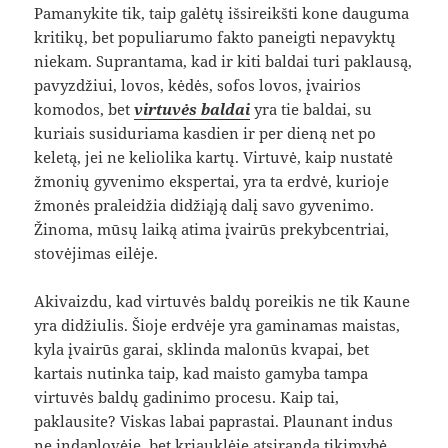
Pamanykite tik, taip galėtų išsireikšti kone dauguma
kritikų, bet populiarumo fakto paneigti nepavyktų
niekam. Suprantama, kad ir kiti baldai turi paklausą,
pavyzdžiui, lovos, kėdės, sofos lovos, įvairios
komodos, bet
virtuvės baldai
yra tie baldai, su
kuriais susiduriama kasdien ir per dieną net po
keletą, jei ne keliolika kartų. Virtuvė, kaip nustatė
žmonių gyvenimo ekspertai, yra ta erdvė, kurioje
žmonės praleidžia didžiąją dalį savo gyvenimo.
Žinoma, mūsų laiką atima įvairūs prekybcentriai,
stovėjimas eilėje.
Akivaizdu, kad virtuvės baldų poreikis ne tik Kaune
yra didžiulis. Šioje erdvėje yra gaminamas maistas,
kyla įvairūs garai, sklinda malonūs kvapai, bet
kartais nutinka taip, kad maisto gamyba tampa
virtuvės baldų gadinimo procesu. Kaip tai,
paklausite? Viskas labai paprastai. Plaunant indus
ne indaplovėje, bet kriauklėje atsiranda tikimybė,