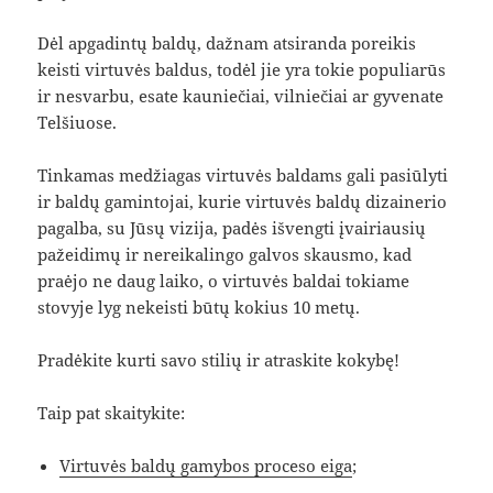
Dėl apgadintų baldų, dažnam atsiranda poreikis
keisti virtuvės baldus, todėl jie yra tokie populiarūs
ir nesvarbu, esate kauniečiai, vilniečiai ar gyvenate
Telšiuose.
Tinkamas medžiagas virtuvės baldams gali pasiūlyti
ir baldų gamintojai, kurie virtuvės baldų dizainerio
pagalba, su Jūsų vizija, padės išvengti įvairiausių
pažeidimų ir nereikalingo galvos skausmo, kad
praėjo ne daug laiko, o virtuvės baldai tokiame
stovyje lyg nekeisti būtų kokius 10 metų.
Pradėkite kurti savo stilių ir atraskite kokybę!
Taip pat skaitykite:
Virtuvės baldų gamybos proceso eiga
;