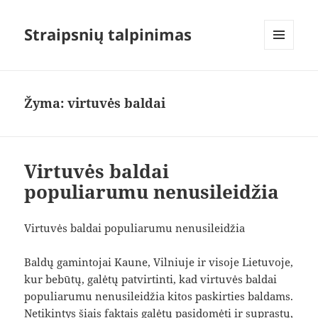
Straipsnių talpinimas
MENIU
IR
VALDIKLIAI
Žyma:
virtuvės baldai
Virtuvės baldai
populiarumu nenusileidžia
Virtuvės baldai populiarumu nenusileidžia
Baldų gamintojai Kaune, Vilniuje ir visoje Lietuvoje,
kur bebūtų, galėtų patvirtinti, kad virtuvės baldai
populiarumu nenusileidžia kitos paskirties baldams.
Netikintys šiais faktais galėtų pasidomėti ir suprastų,