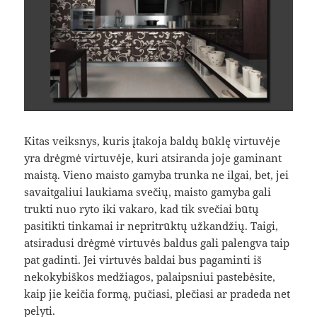
Kitas veiksnys, kuris įtakoja baldų būklę virtuvėje
yra drėgmė virtuvėje, kuri atsiranda joje gaminant
maistą. Vieno maisto gamyba trunka ne ilgai, bet, jei
savaitgaliui laukiama svečių, maisto gamyba gali
trukti nuo ryto iki vakaro, kad tik svečiai būtų
pasitikti tinkamai ir nepritrūktų užkandžių. Taigi,
atsiradusi drėgmė virtuvės baldus gali palengva taip
pat gadinti. Jei virtuvės baldai bus pagaminti iš
nekokybiškos medžiagos, palaipsniui pastebėsite,
kaip jie keičia formą, pučiasi, plečiasi ar pradeda net
pelyti.