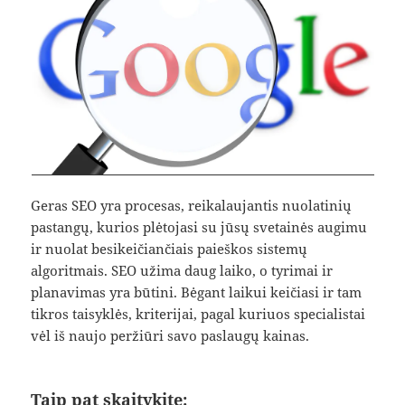
Geras SEO yra procesas, reikalaujantis nuolatinių
pastangų, kurios plėtojasi su jūsų svetainės augimu
ir nuolat besikeičiančiais paieškos sistemų
algoritmais. SEO užima daug laiko, o tyrimai ir
planavimas yra būtini. Bėgant laikui keičiasi ir tam
tikros taisyklės, kriterijai, pagal kuriuos specialistai
vėl iš naujo peržiūri savo paslaugų kainas.
Taip pat skaitykite: