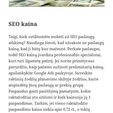
SEO kaina
Taigi, kiek sutiktumėte mokėti už SEO paslaugų
atlikimą? Naudinga žinoti, kad užsakote ne paslaugų
kainą, kad ji būtų kuo mažesnė. Perkate paslaugas,
todėl SEO kainą įvardina profesionalūs specialistai,
kuri turi ilgametę patirtį. Jei norite primityvaus
pavyzdžio, kaip patiems sužinoti preliminarią kainą,
apsilankykite Google Ads paskyroje. Suveskite
raktinių žodžių planavimo skiltyje žodžius, kurie
atspindėtų Jūsų paslaugą ar prekių grupę.
Paspaudus gauti pasiūlymų pamatysite, kokie
raktažodžiai yra siūlomi ir kiek kainuoja jų 1
paspaudimas. Tarkim, jei vieno raktažodžio
paspaudimo kaina siekia apie 0,72 ct., o tokių