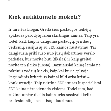
Kiek sutiktumėte mokėti?
Ir tai nėra blogai. Greita šios paslaugos teikėjų
apklausa parodytų labai skirtingas kainas. Taip yra
todėl, kad, kaip ir dauguma paslaugų, yra daug
veiksnių, susijusių su SEO kainos nustatymu. Tai
daugiausia priklauso nuo jūsų dabartinės verslo
padėties, kur norite būti (tikslas) ir kaip greitai
norite ten (laiko juosta). Dažniausiai kainą lemia ne
raktinių žodžių kiekis, kaip kai kurie galvoja.
Pagrindinis kriterijus kainai kilti arba kristi –
konkurencija. Taip tvirtina SEO.itturas.lt specialistai.
SEO kaina nėra vienoda visiems. Todėl tam, kad
sužinotumėte tikslią kainą, teks atsakyti į kelis
profesionalių specialistų klausimus.