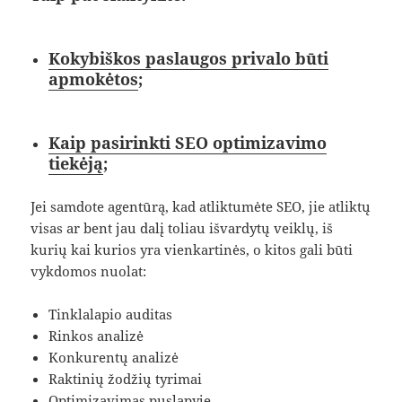
Kokybiškos paslaugos privalo būti
apmokėtos
;
Kaip pasirinkti SEO optimizavimo
tiekėją
;
Jei samdote agentūrą, kad atliktumėte SEO, jie atliktų
visas ar bent jau dalį toliau išvardytų veiklų, iš
kurių kai kurios yra vienkartinės, o kitos gali būti
vykdomos nuolat:
Tinklalapio auditas
Rinkos analizė
Konkurentų analizė
Raktinių žodžių tyrimai
Optimizavimas puslapyje