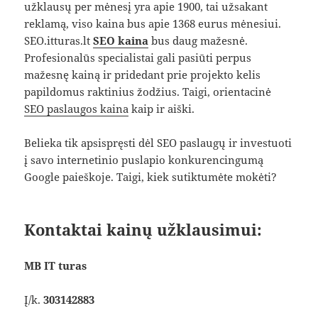
užklausų per mėnesį yra apie 1900, tai užsakant
reklamą, viso kaina bus apie 1368 eurus mėnesiui.
SEO.itturas.lt
SEO kaina
bus daug mažesnė.
Profesionalūs specialistai gali pasiūti perpus
mažesnę kainą ir pridedant prie projekto kelis
papildomus raktinius žodžius. Taigi, orientacinė
SEO paslaugos kaina
kaip ir aiški.
Belieka tik apsispręsti dėl SEO paslaugų ir investuoti
į savo internetinio puslapio konkurencingumą
Google paieškoje. Taigi, kiek sutiktumėte mokėti?
Kontaktai kainų užklausimui:
MB IT turas
Į/k.
303142883