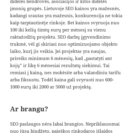
didelės bendrovės, asociacijos ir kitos didelės
įmonių grupės. Lietuvoje SEO kainos yra mažesnės,
kadangi srautas yra mažesnis, konkurencija ne tokia
kaip tarptautinėje rinkoje. Bet kainos svyruoja nuo
100 iki kelių šimtų eurų per mėnesį su vienu
raktažodžių projektu. SEO darbų įgyvendinimo
trukmė, vėl gi skiriasi nuo optimizuojamo objekto
laiko, kurį jis veikia. Jei projektas yra naujas,
prireiks minimum 6 mėnesių, kad „pastatyti ant
kojų” ir likę 6 mėnesiai rezultatų siekimui. Tai
remiasi į kainą, nes mokėsite arba valandiniu tarifu
arba fiksuotu. Todėl kaina gali svyruoti nuo 600-
1000 eurų iki 2000 ar 5000 už projektą.
Ar brangu?
SEO paslaugos nėra labai brangios. Nepriklausomai
nuo jūsų biudžeto, paieškos rinkodaros išlaidos