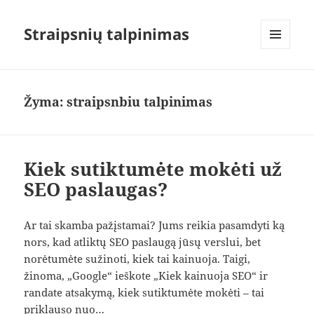
Straipsnių talpinimas
MENIU
IR
VALDIKLIAI
Žyma:
straipsnbiu talpinimas
Kiek sutiktumėte mokėti už
SEO paslaugas?
Ar tai skamba pažįstamai? Jums reikia pasamdyti ką
nors, kad atliktų SEO paslaugą jūsų verslui, bet
norėtumėte sužinoti, kiek tai kainuoja. Taigi,
žinoma, „Google“ ieškote „Kiek kainuoja SEO“ ir
randate atsakymą, kiek sutiktumėte mokėti – tai
priklauso nuo…