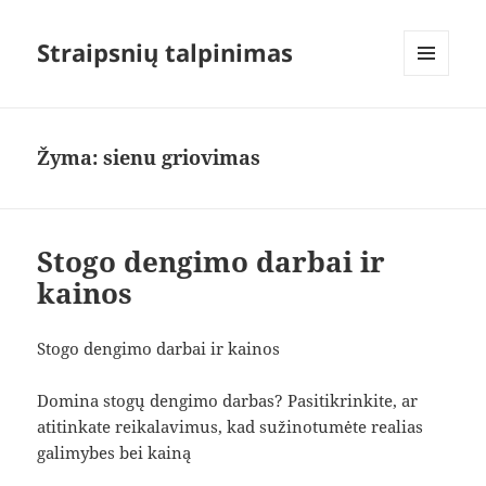
Straipsnių talpinimas
MENIU
IR
VALDIKLIAI
Žyma:
sienu griovimas
Stogo dengimo darbai ir
kainos
Stogo dengimo darbai ir kainos
Domina stogų dengimo darbas? Pasitikrinkite, ar
atitinkate reikalavimus, kad sužinotumėte realias
galimybes bei kainą