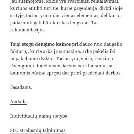
Jau sužinojome, kokie yra svarbiausi reikalavimai,
kuriuos atitikti turi tie, kurie pageidauja dirbti šioje
srityje, tačiau yra ir dar vienas elementas, dėl kurio,
įsidarbinti gali būti kur kas lengviau. Tai –
rekomendacijos.
Taigi
stogu dengimo kainos
priklauso nuo daugelio
faktorių, kurie arba ją sumažina, arba pakelia iki
nepakeliamo dydžio. Tačiau yra įvairių išeičių to
išvengimui, todėl visus darbus bei klausimus su
kainomis būtina spręsti dar prieš pradedant darbus.
Fasadams
.
Apdaila
.
Individualių namų statyba
.
SEO straipsnių talpinimas