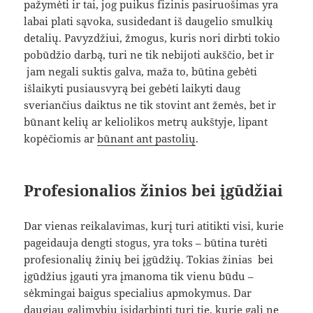
pažymėti ir tai, jog puikus fizinis pasiruošimas yra
labai plati sąvoka, susidedant iš daugelio smulkių
detalių. Pavyzdžiui, žmogus, kuris nori dirbti tokio
pobūdžio darbą, turi ne tik nebijoti aukščio, bet ir
jam negali suktis galva, maža to, būtina gebėti
išlaikyti pusiausvyrą bei gebėti laikyti daug
sveriančius daiktus ne tik stovint ant žemės, bet ir
būnant kelių ar keliolikos metrų aukštyje, lipant
kopėčiomis ar
būnant ant pastolių
.
Profesionalios žinios bei įgūdžiai
Dar vienas reikalavimas, kurį turi atitikti visi, kurie
pageidauja dengti stogus, yra toks – būtina turėti
profesionalių žinių bei įgūdžių. Tokias žinias bei
įgūdžius įgauti yra įmanoma tik vienu būdu –
sėkmingai baigus specialius apmokymus. Dar
daugiau galimybių įsidarbinti turi tie, kurie gali ne