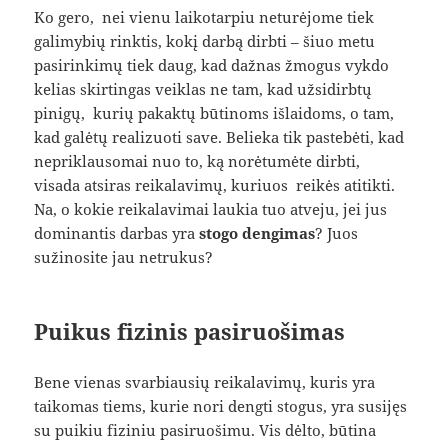
Ko gero, nei vienu laikotarpiu neturėjome tiek
galimybių rinktis, kokį darbą dirbti – šiuo metu
pasirinkimų tiek daug, kad dažnas žmogus vykdo
kelias skirtingas veiklas ne tam, kad užsidirbtų
pinigų, kurių pakaktų būtinoms išlaidoms, o tam,
kad galėtų realizuoti save. Belieka tik pastebėti, kad
nepriklausomai nuo to, ką norėtumėte dirbti,
visada atsiras reikalavimų, kuriuos reikės atitikti.
Na, o kokie reikalavimai laukia tuo atveju, jei jus
dominantis darbas yra
stogo dengimas
? Juos
sužinosite jau netrukus?
Puikus fizinis pasiruošimas
Bene vienas svarbiausių reikalavimų, kuris yra
taikomas tiems, kurie nori dengti stogus, yra susijęs
su puikiu fiziniu pasiruošimu. Vis dėlto, būtina