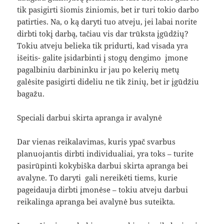
tik pasigirti šiomis žiniomis, bet ir turi tokio darbo
patirties. Na, o ką daryti tuo atveju, jei labai norite
dirbti tokį darbą, tačiau vis dar trūksta įgūdžių?
Tokiu atveju belieka tik pridurti, kad visada yra
išeitis- galite įsidarbinti į stogų dengimo įmone
pagalbiniu darbininku ir jau po kelerių metų
galėsite pasigirti dideliu ne tik žinių, bet ir įgūdžiu
bagažu.
Speciali darbui skirta apranga ir avalynė
Dar vienas reikalavimas, kuris ypač svarbus
planuojantis dirbti individualiai, yra toks – turite
pasirūpinti kokybiška darbui skirta apranga bei
avalyne. To daryti gali nereikėti tiems, kurie
pageidauja dirbti įmonėse – tokiu atveju darbui
reikalinga apranga bei avalynė bus suteikta.