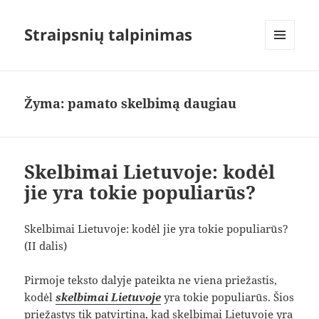
Straipsnių talpinimas
MENIU
IR
VALDIKLIAI
Žyma:
pamato skelbimą daugiau
Skelbimai Lietuvoje: kodėl
jie yra tokie populiarūs?
Skelbimai Lietuvoje: kodėl jie yra tokie populiarūs?
(II dalis)
Pirmoje teksto dalyje pateikta ne viena priežastis,
kodėl
skelbimai Lietuvoje
yra tokie populiarūs. Šios
priežastys tik patvirtina, kad skelbimai Lietuvoje yra