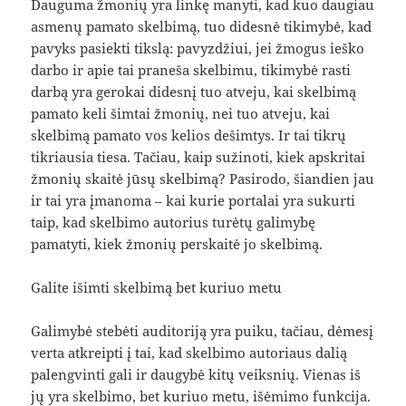
Dauguma žmonių yra linkę manyti, kad kuo daugiau
asmenų pamato skelbimą, tuo didesnė tikimybė, kad
pavyks pasiekti tikslą: pavyzdžiui, jei žmogus ieško
darbo ir apie tai praneša skelbimu, tikimybė rasti
darbą yra gerokai didesnį tuo atveju, kai skelbimą
pamato keli šimtai žmonių, nei tuo atveju, kai
skelbimą pamato vos kelios dešimtys. Ir tai tikrų
tikriausia tiesa. Tačiau, kaip sužinoti, kiek apskritai
žmonių skaitė jūsų skelbimą? Pasirodo, šiandien jau
ir tai yra įmanoma – kai kurie portalai yra sukurti
taip, kad skelbimo autorius turėtų galimybę
pamatyti, kiek žmonių perskaitė jo skelbimą.
Galite išimti skelbimą bet kuriuo metu
Galimybė stebėti auditoriją yra puiku, tačiau, dėmesį
verta atkreipti į tai, kad skelbimo autoriaus dalią
palengvinti gali ir daugybė kitų veiksnių. Vienas iš
jų yra skelbimo, bet kuriuo metu, išėmimo funkcija.