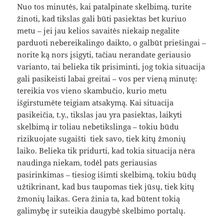
Nuo tos minutės, kai patalpinate skelbimą, turite
žinoti, kad tikslas gali būti pasiektas bet kuriuo
metu – jei jau kelios savaitės niekaip negalite
parduoti nebereikalingo daikto, o galbūt priešingai –
norite ką nors įsigyti, tačiau nerandate geriausio
varianto, tai belieka tik prisiminti, jog tokia situacija
gali pasikeisti labai greitai – vos per vieną minutę:
tereikia vos vieno skambučio, kurio metu
išgirstumėte teigiam atsakymą. Kai situacija
pasikeičia, t.y., tikslas jau yra pasiektas, laikyti
skelbimą ir toliau nebetikslinga – tokiu būdu
rizikuojate sugaišti tiek savo, tiek kitų žmonių
laiko. Belieka tik pridurti, kad tokia situacija nėra
naudinga niekam, todėl pats geriausias
pasirinkimas – tiesiog išimti skelbimą, tokiu būdų
užtikrinant, kad bus taupomas tiek jūsų, tiek kitų
žmonių laikas. Gera žinia ta, kad būtent tokią
galimybę ir suteikia daugybė skelbimo portalų.