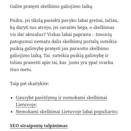
Galite pratęsti skelbimo galiojimo laiką
Puiku, jei tikslą pasiekti pavyko labai greitai, tačiau,
ką daryti tuo atveju, jei savaitės bėga, o skelbimas
vis dar aktualus? Viskas labai paprasta – žmonių
patogumui nemaža dalis skelbimų portalų suteikia
puikią galimybę pratęsti jau paruošto skelbimo
galiojimo laiką. Tai suteikia puikią galimybę ir
toliau pranešti apie tai, kas jums yra ypač svarbu
šiuo metu.
Taip pat skaitykite:
Gausybė pasiūlymų ir nemokami skelbimai
Lietuvoje
;
Nemokami skelbimai Lietuvoje labai populiarūs
;
SEO straipsnių talpinimas