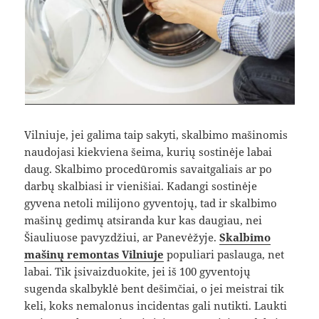
Vilniuje, jei galima taip sakyti, skalbimo mašinomis
naudojasi kiekviena šeima, kurių sostinėje labai
daug. Skalbimo procedūromis savaitgaliais ar po
darbų skalbiasi ir vienišiai. Kadangi sostinėje
gyvena netoli milijono gyventojų, tad ir skalbimo
mašinų gedimų atsiranda kur kas daugiau, nei
Šiauliuose pavyzdžiui, ar Panevėžyje.
Skalbimo
mašinų remontas Vilniuje
populiari paslauga, net
labai. Tik įsivaizduokite, jei iš 100 gyventojų
sugenda skalbyklė bent dešimčiai, o jei meistrai tik
keli, koks nemalonus incidentas gali nutikti. Laukti