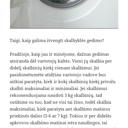
Taigi, kaip galima išvengti skalbyklės gedimo?
Pradžioje, kaip jau ir minėjome, dažnas gedimas
atsiranda dėl vartotojų kaltės. Vieni jų skalbia per
didelį skalbinių kiekį vienam skalbimui. Jei
pasidomėtumėte atidžiau vartotojo vadove bus
aiškiai parašyta, kiek ir kokį skalbinių kiekį privalu
skalbti maksimaliai ir minimaliai. Jei skalbimui
rekomenduojama naudoti 3 kg skalbinių, tad
sutikime su tuo, kad ne visi tai žino, todėl skalbia
maksimaliai, kiek parašyta ant skalbimo mašinos
priekinės dalies (5-6 ar 7 kg). Tokios ir per didelės
apkrovos skalbimo mašinai nėra naudingos, tai