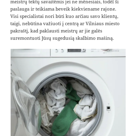
meistrų tektų savaitėmis jei ne mėnesiais, todėl ši
paslauga ir teikiama beveik kiekviename rajone.
Visi specialistai nori būti kuo arčiau savo klientų,
taigi, nebūtina važiuoti į centrą ar Vilniaus miesto
pakraštį, kad paklausti meistrų ar jie galės
suremontuoti Jūsų sugedusią skalbimo mašiną.