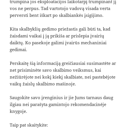
trumpina jos eksploatacijos laikotarpį trumpinant jį
vos ne perpus. Tad vartotojo vadovą visada verta
perversti bent iškart po skalbiankės įsigijimo.
Kita skalbyklių gedimo priežastis gali būti ta, kad
žaisdami vaikai į ją prikiša ar prislepia įvairių
daiktų. Ko pasekoje galimi įvairūs mechaniniai
gedimai.
Perskaitę šią informaciją greičiausiai susimastėte ar
net prisiminėte savo skalbimo veiksmus, kai
nežiūrėjote nei kokį kiekį skalbiate, nei pastebėjote
vaikų žaislų skalbimo mašinoje.
Saugokite savo įrenginius ir jie Jums tarnaus daug
ilgiau nei parašyta gamintojo rekomendacinėje
knygoje.
Taip pat skaitykite: