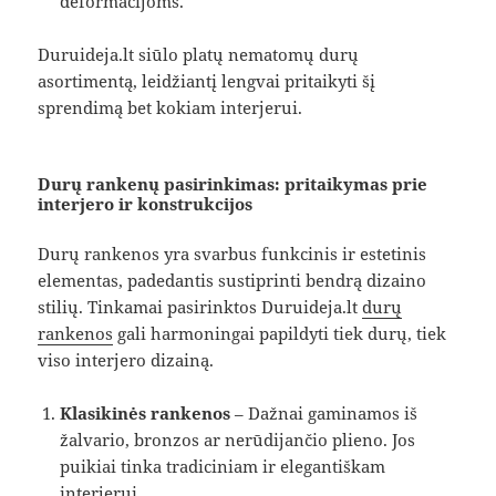
deformacijoms.
Duruideja.lt siūlo platų nematomų durų
asortimentą, leidžiantį lengvai pritaikyti šį
sprendimą bet kokiam interjerui.
Durų rankenų pasirinkimas: pritaikymas prie
interjero ir konstrukcijos
Durų rankenos yra svarbus funkcinis ir estetinis
elementas, padedantis sustiprinti bendrą dizaino
stilių. Tinkamai pasirinktos Duruideja.lt
durų
rankenos
gali harmoningai papildyti tiek durų, tiek
viso interjero dizainą.
Klasikinės rankenos
– Dažnai gaminamos iš
žalvario, bronzos ar nerūdijančio plieno. Jos
puikiai tinka tradiciniam ir elegantiškam
interjerui.