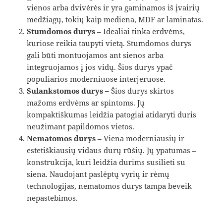
vienos arba dvivėrės ir yra gaminamos iš įvairių
medžiagų, tokių kaip mediena, MDF ar laminatas.
Stumdomos durys
– Idealiai tinka erdvėms,
kuriose reikia taupyti vietą. Stumdomos durys
gali būti montuojamos ant sienos arba
integruojamos į jos vidų. Šios durys ypač
populiarios moderniuose interjeruose.
Sulankstomos durys –
Šios durys skirtos
mažoms erdvėms ar spintoms. Jų
kompaktiškumas leidžia patogiai atidaryti duris
neužimant papildomos vietos.
Nematomos durys
– Viena moderniausių ir
estetiškiausių vidaus durų rūšių. Jų ypatumas –
konstrukcija, kuri leidžia durims susilieti su
siena. Naudojant paslėptų vyrių ir rėmų
technologijas, nematomos durys tampa beveik
nepastebimos.