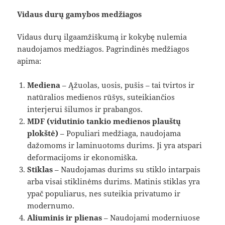
Vidaus durų gamybos medžiagos
Vidaus durų ilgaamžiškumą ir kokybę nulemia
naudojamos medžiagos. Pagrindinės medžiagos
apima:
Mediena
– Ąžuolas, uosis, pušis – tai tvirtos ir
natūralios medienos rūšys, suteikiančios
interjerui šilumos ir prabangos.
MDF (vidutinio tankio medienos plauštų
plokštė)
– Populiari medžiaga, naudojama
dažomoms ir laminuotoms durims. Ji yra atspari
deformacijoms ir ekonomiška.
Stiklas
– Naudojamas durims su stiklo intarpais
arba visai stiklinėms durims. Matinis stiklas yra
ypač populiarus, nes suteikia privatumo ir
modernumo.
Aliuminis ir plienas
– Naudojami moderniuose