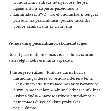
ir industrinio stiliaus interjeruose. Jie yra
ilgaamžiški ir atsparūs pažeidimams.
Laminatas ir PVC
– Tai ekonomiškas ir lengvai
prižiūrimas pasirinkimas, puikiai tinkantis
vonios kambariams ar virtuvėms.
Vidaus durų pasirinkimo rekomendacijos
Norint pasirinkti tinkamas vidaus duris, svarbu
atsižvelgti į kelis esminius aspektus:
Interjero stilius
– Rinkitės duris, kurios
harmoningai derės su bendra interjero tema.
Klasikiniam stiliui tiks medinės ar dekoratyvios
durys, o moderniam – minimalistinės ir stiklinės.
Erdvės dydis
– Mažose erdvėse stumdomos ar
nematomos durys gali būti praktiškas
pasirinkimas.