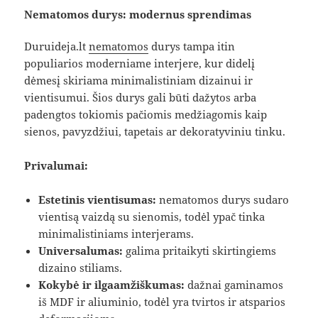
Nematomos durys: modernus sprendimas
Duruideja.lt
nematomos
durys tampa itin
populiarios moderniame interjere, kur didelį
dėmesį skiriama minimalistiniam dizainui ir
vientisumui. Šios durys gali būti dažytos arba
padengtos tokiomis pačiomis medžiagomis kaip
sienos, pavyzdžiui, tapetais ar dekoratyviniu tinku.
Privalumai:
Estetinis vientisumas:
nematomos durys sudaro
vientisą vaizdą su sienomis, todėl ypač tinka
minimalistiniams interjerams.
Universalumas:
galima pritaikyti skirtingiems
dizaino stiliams.
Kokybė ir ilgaamžiškumas:
dažnai gaminamos
iš MDF ir aliuminio, todėl yra tvirtos ir atsparios