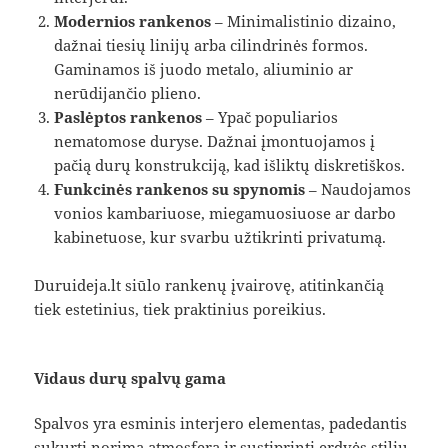
Modernios rankenos
– Minimalistinio dizaino,
dažnai tiesių linijų arba cilindrinės formos.
Gaminamos iš juodo metalo, aliuminio ar
nerūdijančio plieno.
Paslėptos rankenos
– Ypač populiarios
nematomose duryse. Dažnai įmontuojamos į
pačią durų konstrukciją, kad išliktų diskretiškos.
Funkcinės rankenos su spynomis
– Naudojamos
vonios kambariuose, miegamuosiuose ar darbo
kabinetuose, kur svarbu užtikrinti privatumą.
Duruideja.lt siūlo rankenų įvairovę, atitinkančią
tiek estetinius, tiek praktinius poreikius.
Vidaus durų spalvų gama
Spalvos yra esminis interjero elementas, padedantis
sukurti norimą atmosferą ir sustiprinti erdvės stilių.