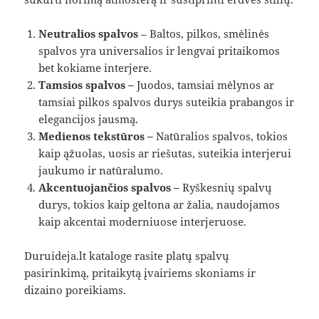
Neutralios spalvos
– Baltos, pilkos, smėlinės
spalvos yra universalios ir lengvai pritaikomos
bet kokiame interjere.
Tamsios spalvos –
Juodos, tamsiai mėlynos ar
tamsiai pilkos spalvos durys suteikia prabangos ir
elegancijos jausmą.
Medienos tekstūros –
Natūralios spalvos, tokios
kaip ąžuolas, uosis ar riešutas, suteikia interjerui
jaukumo ir natūralumo.
Akcentuojančios spalvos –
Ryškesnių spalvų
durys, tokios kaip geltona ar žalia, naudojamos
kaip akcentai moderniuose interjeruose.
Duruideja.lt kataloge rasite platų spalvų
pasirinkimą, pritaikytą įvairiems skoniams ir
dizaino poreikiams.