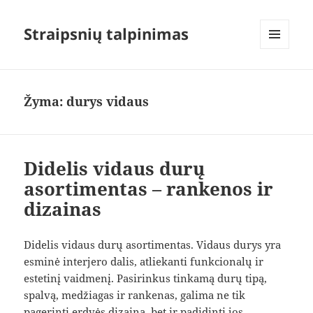
Straipsnių talpinimas
MENIU
IR
VALDIKLIAI
Žyma:
durys vidaus
Didelis vidaus durų
asortimentas – rankenos ir
dizainas
Didelis vidaus durų asortimentas. Vidaus durys yra
esminė interjero dalis, atliekanti funkcionalų ir
estetinį vaidmenį. Pasirinkus tinkamą durų tipą,
spalvą, medžiagas ir rankenas, galima ne tik
pagerinti erdvės dizainą, bet ir padidinti jos