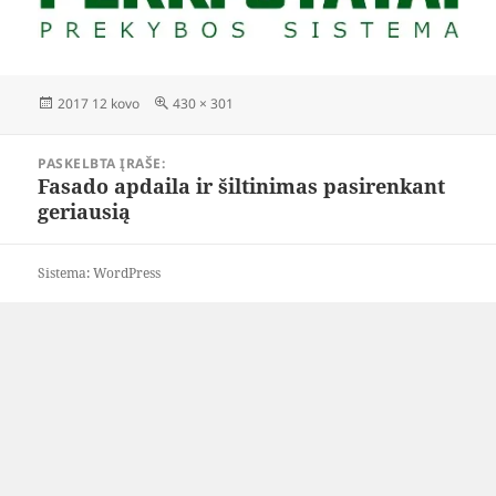
Paskelbta
Visas
2017 12 kovo
430 × 301
dydis
Navigacija
PASKELBTA ĮRAŠE:
tarp
Fasado apdaila ir šiltinimas pasirenkant
įrašų
geriausią
Sistema: WordPress