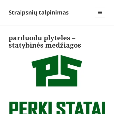
Straipsnių talpinimas
MENIU
IR
VALDIKLIAI
parduodu plyteles –
statybinės medžiagos